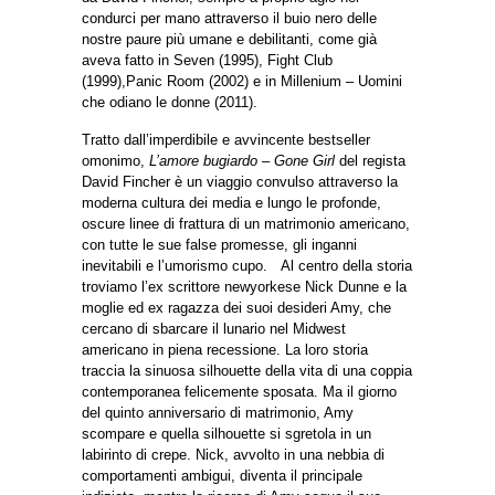
condurci per mano attraverso il buio nero delle
nostre paure più umane e debilitanti, come già
aveva fatto in Seven (1995), Fight Club
(1999),Panic Room (2002) e in Millenium – Uomini
che odiano le donne (2011).
Tratto dall’imperdibile e avvincente bestseller
omonimo,
L’amore bugiardo – Gone Girl
del regista
David Fincher è un viaggio convulso attraverso la
moderna cultura dei media e lungo le profonde,
oscure linee di frattura di un matrimonio americano,
con tutte le sue false promesse, gli inganni
inevitabili e l’umorismo cupo. Al centro della storia
troviamo l’ex scrittore newyorkese Nick Dunne e la
moglie ed ex ragazza dei suoi desideri Amy, che
cercano di sbarcare il lunario nel Midwest
americano in piena recessione. La loro storia
traccia la sinuosa silhouette della vita di una coppia
contemporanea felicemente sposata. Ma il giorno
del quinto anniversario di matrimonio, Amy
scompare e quella silhouette si sgretola in un
labirinto di crepe. Nick, avvolto in una nebbia di
comportamenti ambigui, diventa il principale