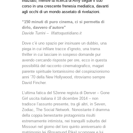
indiziato, mentre la ricerca di Amy segue il suo
corso in una crescente frenesia mediatica, davanti
agli occhi di un mondo assetato di rivelazioni.
“150 minuti di puro cinema, ci si permetta di
dirlo, davvero d’autore”
Davide Turrini – Ilfattoquotidiano.it
Dove c’è uno spazio per insinuare un dubbio, una
piega in cui infilare tracce d’ignoto, una trama
thriller in cui lasciare in sospeso domande pur
avendo cercando risposte per ore, ecco in questa
possibilità del racconto cinematografico, magari
parente spirituale lontanissimo del cospirazionismo
anni ’70 della New Hollywood, ritroviamo sempre
David Fincher.
L’ultima fatica del 52enne regista di Denver – Gone
Girl uscita italiana il 18 dicembre 2014 – non
tradisce l’assunto presente, tra gli altri, in Seven,
Zodiac, The Social Network. Nonostante il dramma
della coppia benestante protagonista risulti
estremamente intimista, nei tranquilli suburbs del
Missouri nel giorno del loro quinto anniversario di
matrimonio lei (Rosamund Pike) scompare e lui