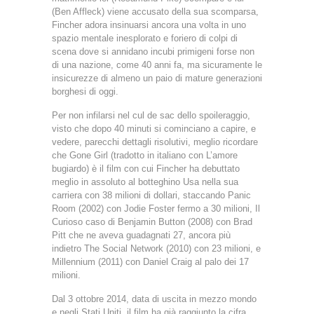
(Ben Affleck) viene accusato della sua scomparsa,
Fincher adora insinuarsi ancora una volta in uno
spazio mentale inesplorato e foriero di colpi di
scena dove si annidano incubi primigeni forse non
di una nazione, come 40 anni fa, ma sicuramente le
insicurezze di almeno un paio di mature generazioni
borghesi di oggi.
Per non infilarsi nel cul de sac dello spoileraggio,
visto che dopo 40 minuti si cominciano a capire, e
vedere, parecchi dettagli risolutivi, meglio ricordare
che Gone Girl (tradotto in italiano con L’amore
bugiardo) è il film con cui Fincher ha debuttato
meglio in assoluto al botteghino Usa nella sua
carriera con 38 milioni di dollari, staccando Panic
Room (2002) con Jodie Foster fermo a 30 milioni, Il
Curioso caso di Benjamin Button (2008) con Brad
Pitt che ne aveva guadagnati 27, ancora più
indietro The Social Network (2010) con 23 milioni, e
Millennium (2011) con Daniel Craig al palo dei 17
milioni.
Dal 3 ottobre 2014, data di uscita in mezzo mondo
e negli Stati Uniti, il film ha già raggiunto la cifra