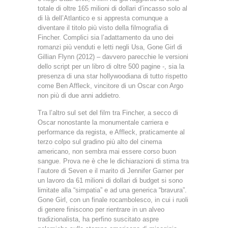
totale di oltre 165 milioni di dollari d’incasso solo al
di là dell’Atlantico e si appresta comunque a
diventare il titolo più visto della filmografia di
Fincher. Complici sia l’adattamento da uno dei
romanzi più venduti e letti negli Usa, Gone Girl di
Gillian Flynn (2012) – davvero parecchie le versioni
dello script per un libro di oltre 500 pagine -, sia la
presenza di una star hollywoodiana di tutto rispetto
come Ben Affleck, vincitore di un Oscar con Argo
non più di due anni addietro.
Tra l’altro sul set del film tra Fincher, a secco di
Oscar nonostante la monumentale carriera e
performance da regista, e Affleck, praticamente al
terzo colpo sul gradino più alto del cinema
americano, non sembra mai essere corso buon
sangue. Prova ne è che le dichiarazioni di stima tra
l’autore di Seven e il marito di Jennifer Garner per
un lavoro da 61 milioni di dollari di budget si sono
limitate alla “simpatia” e ad una generica “bravura”.
Gone Girl, con un finale rocambolesco, in cui i ruoli
di genere finiscono per rientrare in un alveo
tradizionalista, ha perfino suscitato aspre