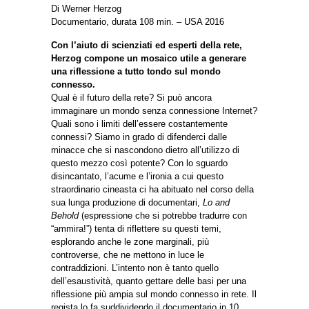
Di Werner Herzog
Documentario, durata 108 min. – USA 2016
Con l’aiuto di scienziati ed esperti della rete,
Herzog compone un mosaico utile a generare
una riflessione a tutto tondo sul mondo
connesso.
Qual è il futuro della rete? Si può ancora
immaginare un mondo senza connessione Internet?
Quali sono i limiti dell’essere costantemente
connessi? Siamo in grado di difenderci dalle
minacce che si nascondono dietro all’utilizzo di
questo mezzo così potente? Con lo sguardo
disincantato, l’acume e l’ironia a cui questo
straordinario cineasta ci ha abituato nel corso della
sua lunga produzione di documentari,
Lo and
Behold
(espressione che si potrebbe tradurre con
“ammira!”) tenta di riflettere su questi temi,
esplorando anche le zone marginali, più
controverse, che ne mettono in luce le
contraddizioni. L’intento non è tanto quello
dell’esaustività, quanto gettare delle basi per una
riflessione più ampia sul mondo connesso in rete. Il
regista lo fa suddividendo il documentario in 10