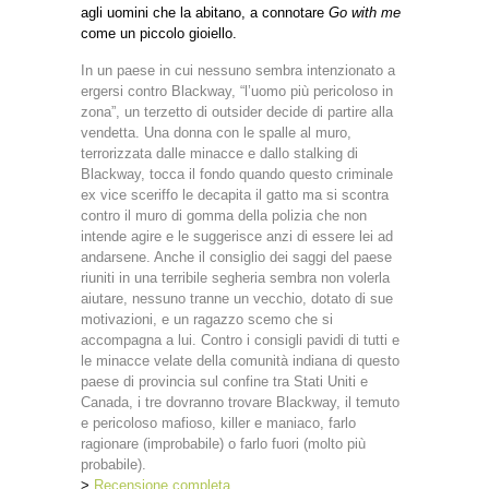
agli uomini che la abitano, a connotare
Go with me
come un piccolo gioiello.
In un paese in cui nessuno sembra intenzionato a
ergersi contro Blackway, “l’uomo più pericoloso in
zona”, un terzetto di outsider decide di partire alla
vendetta. Una donna con le spalle al muro,
terrorizzata dalle minacce e dallo stalking di
Blackway, tocca il fondo quando questo criminale
ex vice sceriffo le decapita il gatto ma si scontra
contro il muro di gomma della polizia che non
intende agire e le suggerisce anzi di essere lei ad
andarsene. Anche il consiglio dei saggi del paese
riuniti in una terribile segheria sembra non volerla
aiutare, nessuno tranne un vecchio, dotato di sue
motivazioni, e un ragazzo scemo che si
accompagna a lui. Contro i consigli pavidi di tutti e
le minacce velate della comunità indiana di questo
paese di provincia sul confine tra Stati Uniti e
Canada, i tre dovranno trovare Blackway, il temuto
e pericoloso mafioso, killer e maniaco, farlo
ragionare (improbabile) o farlo fuori (molto più
probabile).
>
Recensione completa