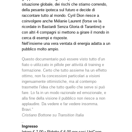
situazione globale, dei rischi che stiamo correndo,
della pesante ipoteca sul futuro e decide di
raccontare tutto al mondo. Cyril Dion riesce a
coinvolgere anche Mélanie Laurent (forse ve la
ricordate in Bastardi Senza Gloria di Tarantino) e
con altri 4 compagni si mettono a girare il mondo in
cerca di esempi e risposte.
Nell’insieme una vera ventata di energia adatta a un
pubblico molto ampio.
Questo documentario può essere visto tutto d’un
fiato o utilizzato in pillole per attività di training e
formazione. Certo che tutto assieme ha un effetto
ottimo, non fa concessioni particolari a visioni
ingenuamente ottimistiche, ma al contempo
trasmette l’idea che tutto quello che serve si può
fare. Lo fa in un modo razionale ed emozionale, e
alla fine della visione il pubblico non riesce a non
applaudire. Da vedere e far vedere insomma.
Bravi.”
Cristiano Bottone su
Transition Italia
_
Ingresso
Intero € 7,00 • Ridotto € 6,00 per soci UniCoop