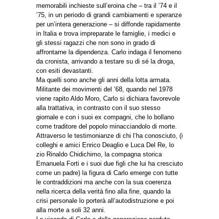
memorabili inchieste sull’eroina che – tra il ’74 e il
’75, in un periodo di grandi cambiamenti e speranze
per un’intera generazione – si diffonde rapidamente
in Italia e trova impreparate le famiglie, i medici e
gli stessi ragazzi che non sono in grado di
affrontarne la dipendenza. Carlo indaga il fenomeno
da cronista, arrivando a testare su di sé la droga,
con esiti devastanti.
Ma quelli sono anche gli anni della lotta armata.
Militante dei movimenti del ’68, quando nel 1978
viene rapito Aldo Moro, Carlo si dichiara favorevole
alla trattativa, in contrasto con il suo stesso
giornale e con i suoi ex compagni, che lo bollano
come traditore del popolo minacciandolo di morte.
Attraverso le testimonianze di chi l’ha conosciuto, (i
colleghi e amici Enrico Deaglio e Luca Del Re, lo
zio Rinaldo Chidichimo, la compagna storica
Emanuela Forti e i suoi due figli che lui ha cresciuto
come un padre) la figura di Carlo emerge con tutte
le contraddizioni ma anche con la sua coerenza
nella ricerca della verità fino alla fine, quando la
crisi personale lo porterà all’autodistruzione e poi
alla morte a soli 32 anni.