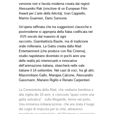
versione noir e favola moderna creata dai registi
Alessandro Rak (vincitore di un European Film
Award per
L’arte della felicità)
, Ivan Cappiello,
Marino Guarnieri, Dario Sansone.
Un’opera raffinata che tra suggestioni classiche e
postmoderne si appropria della fiaba codificata nel
XVII secolo dal maestro di ogni
racconto, Giambattista Basile, ma di tradizione
orale millenaria. La Gatta creata dalla Mad
Entertainment (che produce con Rai Cinema),
studio napoletano diventato in pochi anni una
delle realtà più interessanti e innovative
dell’animazione italiana, sbarcherà nelle sale
italiane il 14 settembre.
Nel cast di voci, fra gli altri,
Massimiliano Gallo, Mariapia Calzone, Alessandro
Gassmann, Mariano Rigillo e Renato Carpentieri.
La Cenerentola della Mad, che vediamo bambina e
alla vigilia dei 18 anni, è cresciuta ”quasi come una
gatta selvatica” sulla Megaride, ferma nel porto.
Una immensa imbaracazione, che era stata il luogo
dei sogni di rinascita per la città, attraverso
tecnologie avveniristiche, del filantropo e scienziato