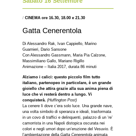
Sabato 16 Settembre
/
CINEMA ore 16.30, 18.00 e 21.30
Gatta Cenerentola
Di Alessandro Rak, Ivan Cappiello, Marino
Guarnieri, Dario Sansone
Con Alessandro Gassmann, Maria Pia Calzone,
Massimiliano Gallo, Mariano Rigillo
Animazione – Italia 2017, durata 86 minuti
Alziamo i calici: questo piccolo film tutto
italiano, partenopeo in particolare, è un grande
gioiello che attira grazie alla sua anima piena di
luce che vi resterà dentro a lungo. Vi
conquisterà.
(Huffington Post)
La cenere lì dove c’era solo luce. Una grande nave,
una volta simbolo di speranza e ideali, trasformata
in un covo di traffici e delinquenti, palazzo di un ‘re’
camorrista in una Napoli distopica oscurata nei
colori e negli umori dopo un’eruzione del Vesuvio. È
l’ambientazione della
Gatta Cenerentola
animata