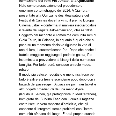
formazione del rom Pio Amato, alla Quinzaine
Nato come prosecuzione del precedente e
omonimo cortometraggio del 2014, A Ciambra –
presentato alla Quinzaine des Réalisateurs del
Festival di Cannes dove ha vinto il premio Europa
Cinema Label – conferma in maniera inequivocabile
il talento del regista italo-americano, classe 1984.
L’oggetto del racconto è l’omonima comunità rom di
Gioia Tauro, in Calabria, lo sguardo è quello che si
posa su un momento decisivo riguardo la vita di
uno di loro, il quattordicenne Pio. Dopo che anche il
fratello maggiore raggiunge il padre in galera, Pio
incomincia a provvedere ai bisogni della numerosa
famiglia. Per farlo, però, conosce un solo modo:
rubare.
Il modo più veloce, redditizio e meno rischioso per
farlo è salire sui treni e scenderne poco dopo con i
bagagli dei passeggeri. A piazzare poi i vari tablet e
altri oggetti rimediati gli dà una mano Ayiva
(Koudous Seihon, già protagonista in Mediterranea),
immigrato del Burkina Faso con il quale il ragazzo
costruisce un vero rapporto d’amicizia, che gli
consente di integrarsi senza problemi con l’intera
comunità africana del luogo. E sarà proprio quando