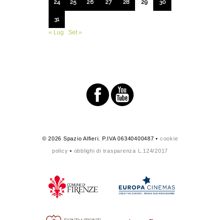
24
25
26
27
28
29
30
31
« Lug
Set »
© 2026 Spazio Alfieri. P.IVA 06340400487 •
cookie
policy
•
obblighi di trasparenza L.124/2017