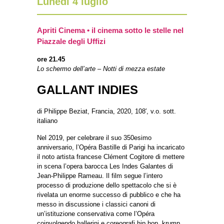
Lunedì 4 luglio
Apriti Cinema • il cinema sotto le stelle nel
Piazzale degli Uffizi
ore 21.45
Lo schermo dell’arte – Notti di mezza estate
GALLANT INDIES
di Philippe Beziat, Francia, 2020, 108′, v.o. sott.
italiano
Nel 2019, per celebrare il suo 350esimo
anniversario, l’Opéra Bastille di Parigi ha incaricato
il noto artista francese Clément Cogitore di mettere
in scena l’opera barocca Les Indes Galantes di
Jean-Philippe Rameau. Il film segue l’intero
processo di produzione dello spettacolo che si è
rivelata un enorme successo di pubblico e che ha
messo in discussione i classici canoni di
un’istituzione conservativa come l’Opéra
coinvolgendo ballerini e coreografi hip hop, krump,