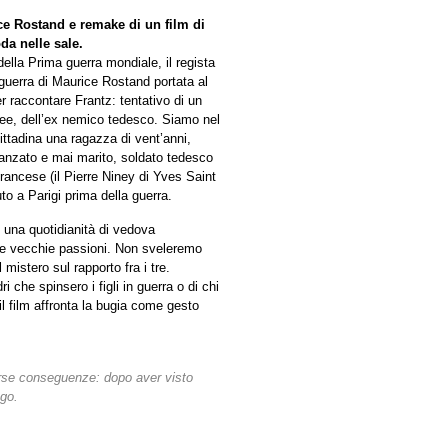
ice Rostand e remake di un film di
da nelle sale.
 della Prima guerra mondiale, il regista
guerra di Maurice Rostand portata al
r raccontare Frantz: tentativo di un
ncee, dell’ex nemico tedesco. Siamo nel
cittadina una ragazza di vent’anni,
idanzato e mai marito, soldato tedesco
rancese (il Pierre Niney di Yves Saint
o a Parigi prima della guerra.
 una quotidianità di vedova
e e vecchie passioni. Non sveleremo
 mistero sul rapporto fra i tre.
 che spinsero i figli in guerra o di chi
 il film affronta la bugia come gesto
erse conseguenze: dopo aver visto
ngo.