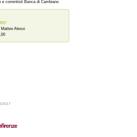
ze e correntisti Banca di Cambiano
RIO
”
a Matteo Alessi
,00
24/2017