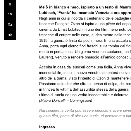
9
Melò in bianco e nero, ispirato a un testo di Maur
Lubitsch, ‘Frantz’ ha incantato Venezia e ora appro
16
Negli anni in cui si ricorda il centenario delle battaglie
francese François Ozon si ispira a una pièce del dopo
23
cinema da Ernst Lubitsch in uno dei film meno noti, pe
30
francese di entrare nelle case, e idealmente nelle tri
1919, la guerra è finita da pochi mesi. In una piccola 
Anna, porta ogni giorno fiori freschi sulla tomba del f
morto in prima linea. Un giorno vede un coetaneo, un f
Laurent), venuto a rendere omaggio all’amico conosciut
Accolta in casa dai suoceri come una figlia, Anna vive
inconsolabile, in cui il nuovo venuto alimenterà nuov
altro della trama, visto l’intento di Ozon di mantenere il
Possiamo solo dire che oltre al senso di colpa, dei padri
in trincea fu vittima dell’assurdità stessa della guerra,
ultimo di tutela da una verità inaccettabile e dolorosa.
(Mauro Donzelli – Comingsoon)
Nascondere la verità può essere pericolo e avere div
questo film, prima di dire una bugia, ci penserete a lu
_
Ingresso