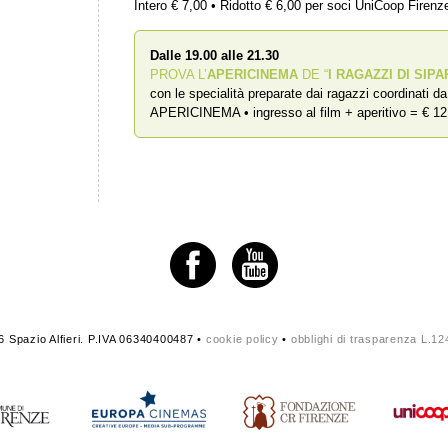
Intero € 7,00 • Ridotto € 6,00 per soci UniCoop Firen
Dalle 19.00 alle 21.30
PROVA L’
APERICINEMA
DE “
I RAGAZZI DI SIPA
con le specialità preparate dai ragazzi coordinati d
APERICINEMA • ingresso al film + aperitivo = € 12
 Spazio Alfieri. P.IVA 06340400487 •
cookie policy
•
obblighi di trasparenza L.1