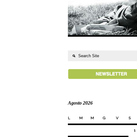
Agosto 2026
L
M
M
G
V
S
1