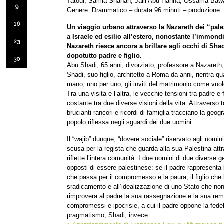
Tatour, Samia Shanan, Jalil Abu Hanna, Ossama Bawa
9
Genere: Drammatico – durata 96 minuti – produzione:
16
Un viaggio urbano attraverso la Nazareth dei “pales
a Israele ed esilio all’estero, nonostante l’immondiz
23
Nazareth riesce ancora a brillare agli occhi di Sh
dopotutto padre e figlio.
30
Abu Shadi, 65 anni, divorziato, professore a Nazareth, 
Shadi, suo figlio, architetto a Roma da anni, rientra qua
mano, uno per uno, gli inviti del matrimonio come vuole
Tra una visita e l’altra, le vecchie tensioni tra padre e f
costante tra due diverse visioni della vita. Attraverso 
brucianti rancori e ricordi di famiglia tracciano la geogra
popolo riflessa negli sguardi dei due uomini.
Il “wajib” dunque, “dovere sociale” riservato agli uomin
scusa per la regista che guarda alla sua Palestina attra
riflette l’intera comunità. I due uomini di due diverse
opposti di essere palestinese: se il padre rappresenta 
che passa per il compromesso e la paura, il figlio che h
sradicamento e all’idealizzazione di uno Stato che non 
rimprovera al padre la sua rassegnazione e la sua remi
compromessi e ipocrisie, a cui il padre oppone la fedel
pragmatismo; Shadi, invece…