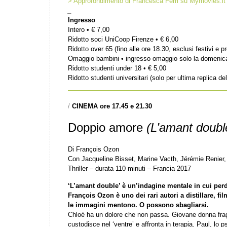
> Approfondimento di Francesca Ferri su Mymovies.it
_
Ingresso
Intero • € 7,00
Ridotto soci UniCoop Firenze • € 6,00
Ridotto over 65 (fino alle ore 18.30, esclusi festivi e pr
Omaggio bambini • ingresso omaggio solo la domenic
Ridotto studenti under 18 • € 5,00
Ridotto studenti universitari (solo per ultima replica del
/
CINEMA ore 17.45 e 21.30
Doppio amore
(L’amant doubl
Di François Ozon
Con Jacqueline Bisset, Marine Vacth, Jérémie Renie
Thriller – durata 110 minuti – Francia 2017
‘L’amant double’ è un’indagine mentale in cui per
François Ozon è uno dei rari autori a distillare, fi
le immagini mentono. O possono sbagliarsi.
Chloé ha un dolore che non passa. Giovane donna frag
custodisce nel ‘ventre’ e affronta in terapia. Paul, lo p