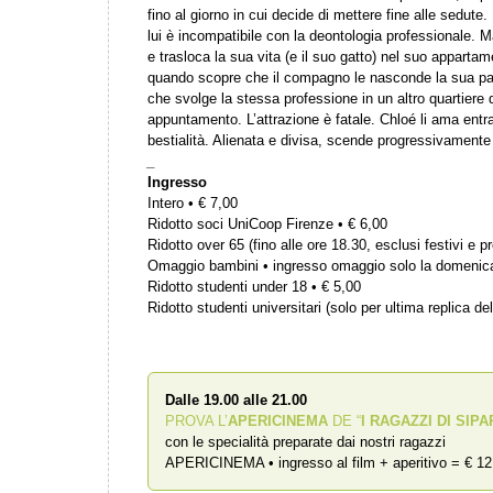
fino al giorno in cui decide di mettere fine alle sedut
lui è incompatibile con la deontologia professionale. 
e trasloca la sua vita (e il suo gatto) nel suo apparta
quando scopre che il compagno le nasconde la sua pa
che svolge la stessa professione in un altro quartiere d
appuntamento. L’attrazione è fatale. Chloé li ama entr
bestialità. Alienata e divisa, scende progressivamente a
_
Ingresso
Intero • € 7,00
Ridotto soci UniCoop Firenze • € 6,00
Ridotto over 65 (fino alle ore 18.30, esclusi festivi e pr
Omaggio bambini • ingresso omaggio solo la domenic
Ridotto studenti under 18 • € 5,00
Ridotto studenti universitari (solo per ultima replica del
Dalle 19.00 alle 21.00
PROVA L’
APERICINEMA
DE “
I RAGAZZI DI SIPA
con le specialità preparate dai nostri ragazzi
APERICINEMA • ingresso al film + aperitivo = € 12