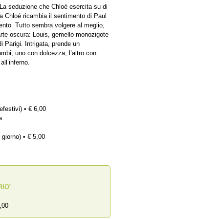
e. La seduzione che Chloé esercita su di
Ma Chloé ricambia il sentimento di Paul
mento. Tutto sembra volgere al meglio,
rte oscura: Louis, gemello monozigote
i Parigi. Intrigata, prende un
ambi, uno con dolcezza, l’altro con
ll’inferno.
efestivi) • € 6,00
a
 giorno) • € 5,00
RIO
”
,00