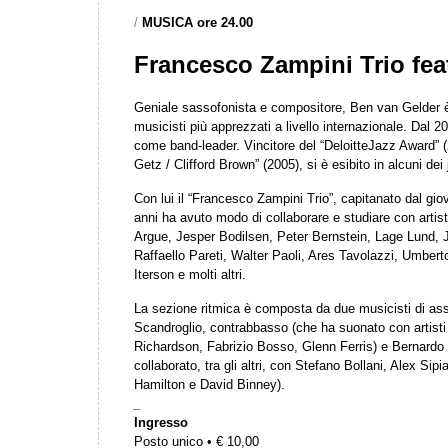
/
MUSICA ore 24.00
Francesco Zampini Trio fea
Geniale sassofonista e compositore, Ben van Gelder è 
musicisti più apprezzati a livello internazionale. Dal 20
come band-leader. Vincitore del “DeloitteJazz Award” (
Getz / Clifford Brown” (2005), si è esibito in alcuni dei
Con lui il “Francesco Zampini Trio”, capitanato dal gio
anni ha avuto modo di collaborare e studiare con artis
Argue, Jesper Bodilsen, Peter Bernstein, Lage Lund, 
Raffaello Pareti, Walter Paoli, Ares Tavolazzi, Umberto
Iterson e molti altri.
La sezione ritmica è composta da due musicisti di ass
Scandroglio, contrabbasso (che ha suonato con artisti
Richardson, Fabrizio Bosso, Glenn Ferris) e Bernardo G
collaborato, tra gli altri, con Stefano Bollani, Alex Si
Hamilton e David Binney).
_
Ingresso
Posto unico • € 10,00