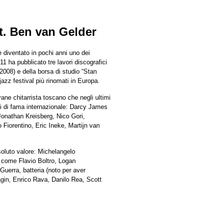
t. Ben van Gelder
diventato in pochi anni uno dei
11 ha pubblicato tre lavori discografici
2008) e della borsa di studio “Stan
 jazz festival più rinomati in Europa.
vane chitarrista toscano che negli ultimi
ti di fama internazionale: Darcy James
Jonathan Kreisberg, Nico Gori,
 Fiorentino, Eric Ineke, Martijn van
oluto valore: Michelangelo
 come Flavio Boltro, Logan
uerra, batteria (noto per aver
piagin, Enrico Rava, Danilo Rea, Scott