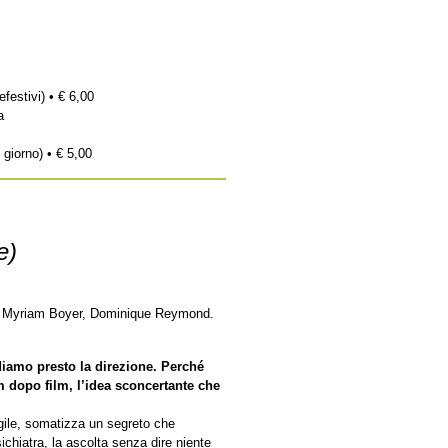
efestivi) • € 6,00
a
 giorno) • € 5,00
e)
r, Myriam Boyer, Dominique Reymond.
diamo presto la direzione. Perché
lm dopo film, l’idea sconcertante che
ile, somatizza un segreto che
sichiatra, la ascolta senza dire niente