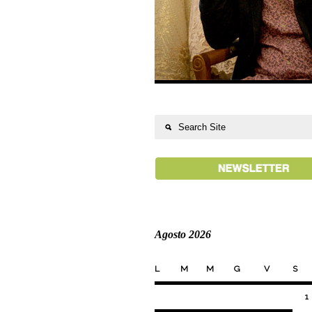
Agosto 2026
L
M
M
G
V
S
1