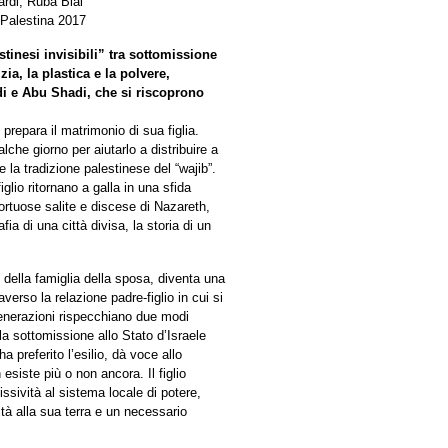
rdi, Ruba Blal
 Palestina 2017
tinesi invisibili” tra sottomissione
ia, la plastica e la polvere,
adi e Abu Shadi, che si riscoprono
prepara il matrimonio di sua figlia.
lche giorno per aiutarlo a distribuire a
 la tradizione palestinese del “wajib”.
iglio ritornano a galla in una sfida
tortuose salite e discese di Nazareth,
fia di una città divisa, la storia di un
i della famiglia della sposa, diventa una
verso la relazione padre-figlio in cui si
 generazioni rispecchiano due modi
la sottomissione allo Stato d’Israele
a preferito l’esilio, dà voce allo
esiste più o non ancora. Il figlio
ssività al sistema locale di potere,
tà alla sua terra e un necessario