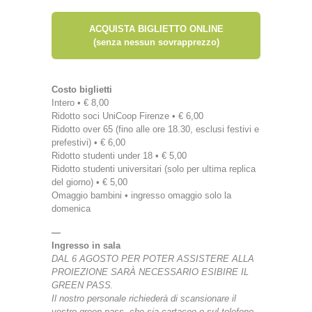
ACQUISTA BIGLIETTO ONLINE
(senza nessun sovrapprezzo)
Costo biglietti
Intero • € 8,00
Ridotto soci UniCoop Firenze • € 6,00
Ridotto over 65 (fino alle ore 18.30, esclusi festivi e
prefestivi) • € 6,00
Ridotto studenti under 18 • € 5,00
Ridotto studenti universitari (solo per ultima replica
del giorno) • € 5,00
Omaggio bambini • ingresso omaggio solo la
domenica
—
Ingresso in sala
DAL 6 AGOSTO PER POTER ASSISTERE ALLA
PROIEZIONE SARÀ NECESSARIO ESIBIRE IL
GREEN PASS.
Il nostro personale richiederà di scansionare il
vostro green pass, che sia cartaceo o sul telefono.