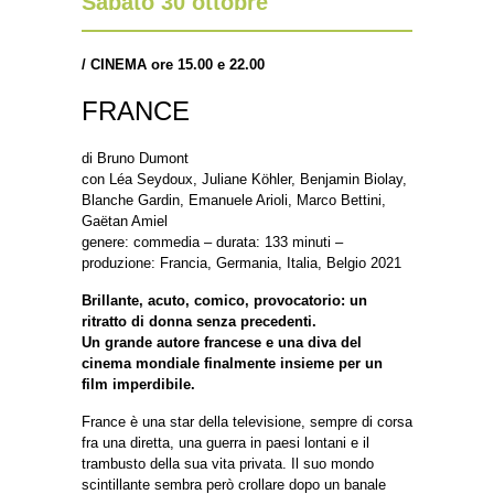
Sabato 30 ottobre
/
CINEMA ore 15.00 e 22.00
FRANCE
di Bruno Dumont
con Léa Seydoux, Juliane Köhler, Benjamin Biolay,
Blanche Gardin, Emanuele Arioli, Marco Bettini,
Gaëtan Amiel
genere: commedia – durata: 133 minuti –
produzione: Francia, Germania, Italia, Belgio 2021
Brillante, acuto, comico, provocatorio: un
ritratto di donna senza precedenti.
Un grande autore francese e una diva del
cinema mondiale finalmente insieme per un
film imperdibile.
France è una star della televisione, sempre di corsa
fra una diretta, una guerra in paesi lontani e il
trambusto della sua vita privata. Il suo mondo
scintillante sembra però crollare dopo un banale