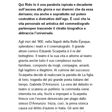
Qui Rido Io è una parabola ispirata e decadente
sull’ascesa alla gloria e sui drammi che da essa
derivano; ma anche e soprattutto sul potere
costruttivo e distruttivo dell’ego. È così che la
vita personale ed artistica del commediografo
partenopeo trascende il ritratto biografico e
abbraccia l’universale.
Agli inizi del ‘900, nella Napoli della Belle Époque,
splendono i teatri e il cinematografo. Il grande
attore comico Eduardo Scarpetta è il re del
botteghino. Il teatro è la sua vita e attorno al teatro
gravita anche tutto il suo complesso nucleo
familiare, composto da mogli, compagne, amanti,
figli legittimi e illegittimi. Al culmine del successo
Scarpetta decide di realizzare la parodia de La figlia
di Iorio, tragedia del più grande poeta italiano del
tempo, Gabriele D’Annunzio. La sera del debutto in
teatro si scatena un putiferio: la commedia viene
interrotta tra urla, fischi e improperi e Scarpetta
finisce con l’essere denunciato per plagio dallo
stesso D’Annunzio. Inizia, così, la prima storica
causa sul diritto d’autore in Italia. Gli anni del