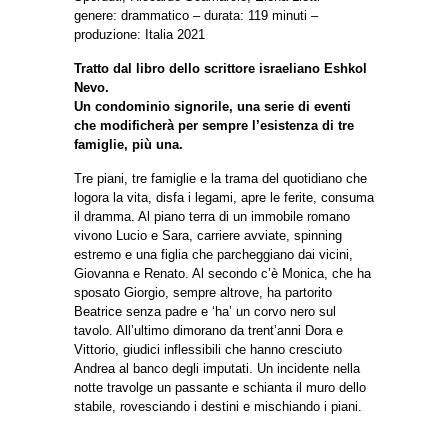
genere: drammatico – durata: 119 minuti –
produzione: Italia 2021
Tratto dal libro dello scrittore israeliano Eshkol
Nevo.
Un condominio signorile, una serie di eventi
che modificherà per sempre l’esistenza di tre
famiglie, più una.
Tre piani, tre famiglie e la trama del quotidiano che
logora la vita, disfa i legami, apre le ferite, consuma
il dramma. Al piano terra di un immobile romano
vivono Lucio e Sara, carriere avviate, spinning
estremo e una figlia che parcheggiano dai vicini,
Giovanna e Renato. Al secondo c’è Monica, che ha
sposato Giorgio, sempre altrove, ha partorito
Beatrice senza padre e ‘ha’ un corvo nero sul
tavolo. All’ultimo dimorano da trent’anni Dora e
Vittorio, giudici inflessibili che hanno cresciuto
Andrea al banco degli imputati. Un incidente nella
notte travolge un passante e schianta il muro dello
stabile, rovesciando i destini e mischiando i piani.