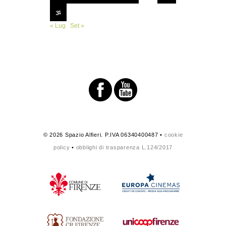
31
« Lug
Set »
© 2026 Spazio Alfieri. P.IVA 06340400487 •
cookie
policy
•
obblighi di trasparenza L.124/2017