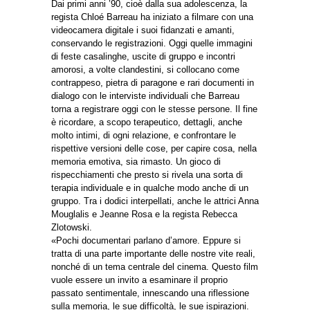
Dai primi anni ’90, cioè dalla sua adolescenza, la
regista Chloé Barreau ha iniziato a filmare con una
videocamera digitale i suoi fidanzati e amanti,
conservando le registrazioni. Oggi quelle immagini
di feste casalinghe, uscite di gruppo e incontri
amorosi, a volte clandestini, si collocano come
contrappeso, pietra di paragone e rari documenti in
dialogo con le interviste individuali che Barreau
torna a registrare oggi con le stesse persone. Il fine
è ricordare, a scopo terapeutico, dettagli, anche
molto intimi, di ogni relazione, e confrontare le
rispettive versioni delle cose, per capire cosa, nella
memoria emotiva, sia rimasto. Un gioco di
rispecchiamenti che presto si rivela una sorta di
terapia individuale e in qualche modo anche di un
gruppo. Tra i dodici interpellati, anche le attrici Anna
Mouglalis e Jeanne Rosa e la regista Rebecca
Zlotowski.
«Pochi documentari parlano d’amore. Eppure si
tratta di una parte importante delle nostre vite reali,
nonché di un tema centrale del cinema. Questo film
vuole essere un invito a esaminare il proprio
passato sentimentale, innescando una riflessione
sulla memoria, le sue difficoltà, le sue ispirazioni.