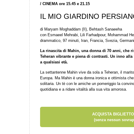
/
CINEMA ore 15.45 e 21.15
IL MIO GIARDINO PERSIA
di Maryam Moghaddam (II), Behtash Sanaeeha
con Esmaeel Mehrabi, Lili Farhadpour, Mohammad Heid
drammatico, 97 minuti, Iran, Francia, Svezia, German
La rinascita di Mahin, una donna di 70 anni, che ris
Teheran vibrante e piena di contrasti. Un inno alla l
a qualsiasi età.
La settantenne Mahin vive da sola a Teheran, il marito è 
Europa. Ma Mahin è una donna ironica e ottimista che a
solitaria. Un tè con le amiche un pomeriggio la convin
quotidiana e a ridare vitalità alla sua vita amorosa.
ACQUISTA BIGLIETTO
(senza nessun sovrap