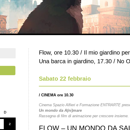
Flow, ore 10.30 / Il mio giardino pe
Una barca in giardino, 17.30 / No 
Sabato 22 febbraio
/
CINEMA ore 10.30
Cinema Spazio Alfieri e Formazione ENTRARTE pres
Un mondo da A(ni)mare
D
Rassegna di film di animazione per crescere insieme.
2
FLOW – UN MONDO DA SA