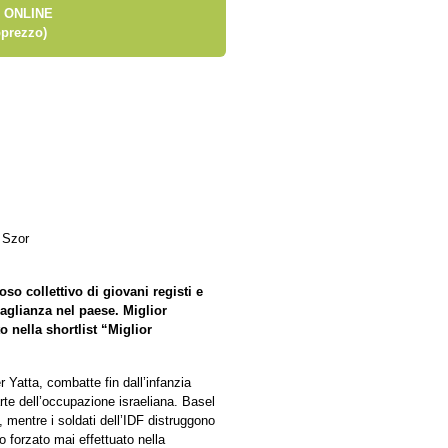
 ONLINE
prezzo)
 Szor
oso collettivo di giovani registi e
guaglianza nel paese. Miglior
 nella shortlist “Miglior
 Yatta, combatte fin dall’infanzia
te dell’occupazione israeliana. Basel
mentre i soldati dell’IDF distruggono
to forzato mai effettuato nella