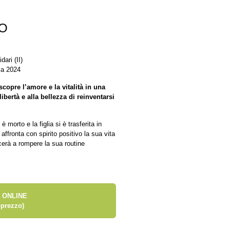
NO
ari (II)
ia 2024
copre l’amore e la vitalità in una
ibertà e alla bellezza di reinventarsi
morto e la figlia si è trasferita in
ffronta con spirito positivo la sua vita
cerà a rompere la sua routine
 ONLINE
prezzo)