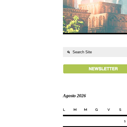
Agosto 2026
L
M
M
G
V
S
1