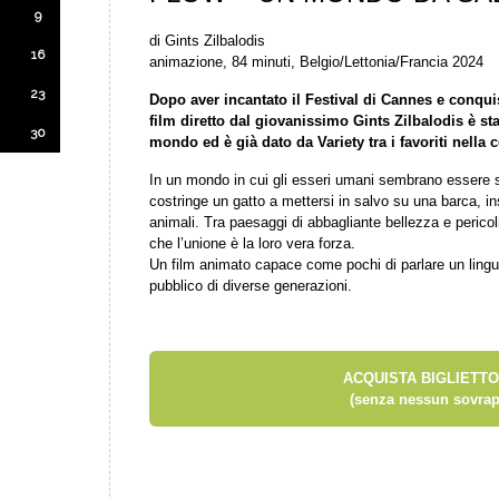
9
di Gints Zilbalodis
16
animazione, 84 minuti, Belgio/Lettonia/Francia 2024
23
Dopo aver incantato il Festival di Cannes e conqui
film diretto dal giovanissimo Gints Zilbalodis è stat
30
mondo ed è già dato da Variety tra i favoriti nella c
In un mondo in cui gli esseri umani sembrano essere s
costringe un gatto a mettersi in salvo su una barca, i
animali. Tra paesaggi di abbagliante bellezza e pericoli 
che l’unione è la loro vera forza.
Un film animato capace come pochi di parlare un lingua
pubblico di diverse generazioni.
ACQUISTA BIGLIETTO
(senza nessun sovrap