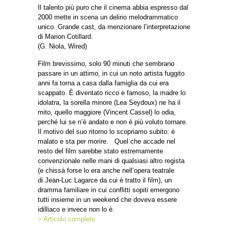
Il talento più puro che il cinema abbia espresso dal
2000 mette in scena un delirio melodrammatico
unico. Grande cast, da menzionare l’interpretazione
di Marion Cotillard.
(G. Niola, Wired)
Film brevissimo, solo 90 minuti che sembrano
passare in un attimo, in cui un noto artista fuggito
anni fa torna a casa dalla famiglia da cui era
scappato. È diventato ricco e famoso, la madre lo
idolatra, la sorella minore (Lea Seydoux) ne ha il
mito, quello maggiore (Vincent Cassel) lo odia,
perché lui se n’è andato e non è più voluto tornare.
Il motivo del suo ritorno lo scopriamo subito: è
malato e sta per morire. Quel che accade nel
resto del film sarebbe stato estremamente
convenzionale nelle mani di qualsiasi altro regista
(e chissà forse lo era anche nell’opera teatrale
di Jean-Luc Lagarce da cui è tratto il film), un
dramma familiare in cui conflitti sopiti emergono
tutti insieme in un weekend che doveva essere
idilliaco e invece non lo è.
> Articolo completo
_