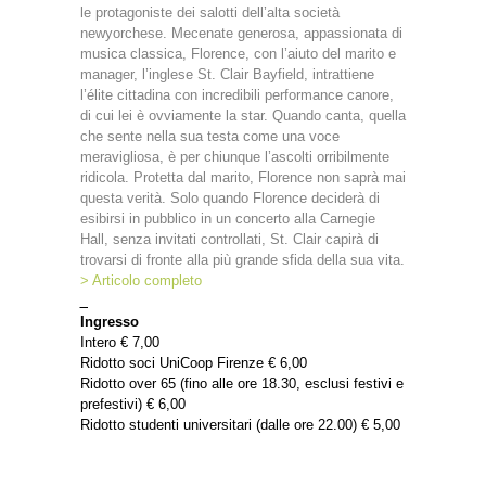
le protagoniste dei salotti dell’alta società
newyorchese. Mecenate generosa, appassionata di
musica classica, Florence, con l’aiuto del marito e
manager, l’inglese St. Clair Bayfield, intrattiene
l’élite cittadina con incredibili performance canore,
di cui lei è ovviamente la star. Quando canta, quella
che sente nella sua testa come una voce
meravigliosa, è per chiunque l’ascolti orribilmente
ridicola. Protetta dal marito, Florence non saprà mai
questa verità. Solo quando Florence deciderà di
esibirsi in pubblico in un concerto alla Carnegie
Hall, senza invitati controllati, St. Clair capirà di
trovarsi di fronte alla più grande sfida della sua vita.
> Articolo completo
_
Ingresso
Intero € 7,00
Ridotto soci UniCoop Firenze € 6,00
Ridotto over 65 (fino alle ore 18.30, esclusi festivi e
prefestivi) € 6,00
Ridotto studenti universitari (dalle ore 22.00) € 5,00