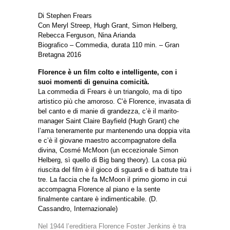
Di Stephen Frears
Con Meryl Streep, Hugh Grant, Simon Helberg,
Rebecca Ferguson, Nina Arianda
Biografico – Commedia, durata 110 min. – Gran
Bretagna 2016
Florence è un film colto e intelligente, con i
suoi momenti di genuina comicità.
La commedia di Frears è un triangolo, ma di tipo
artistico più che amoroso. C’è Florence, invasata di
bel canto e di manie di grandezza, c’è il marito-
manager Saint Claire Bayfield (Hugh Grant) che
l’ama teneramente pur mantenendo una doppia vita
e c’è il giovane maestro accompagnatore della
divina, Cosmé McMoon (un eccezionale Simon
Helberg, sì quello di Big bang theory). La cosa più
riuscita del film è il gioco di sguardi e di battute tra i
tre. La faccia che fa McMoon il primo giorno in cui
accompagna Florence al piano e la sente
finalmente cantare è indimenticabile. (D.
Cassandro, Internazionale)
Nel 1944 l’ereditiera Florence Foster Jenkins è tra