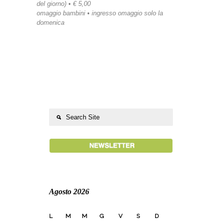
del giorno) • € 5,00
omaggio bambini • ingresso omaggio solo la
domenica
Agosto 2026
L
M
M
G
V
S
D