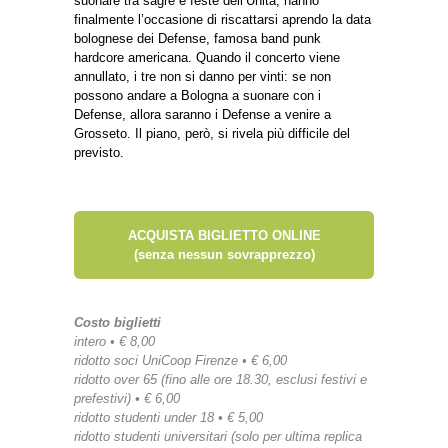
suonare tra sagre e feste dell’Unità, hanno
finalmente l’occasione di riscattarsi aprendo la data
bolognese dei Defense, famosa band punk
hardcore americana. Quando il concerto viene
annullato, i tre non si danno per vinti: se non
possono andare a Bologna a suonare con i
Defense, allora saranno i Defense a venire a
Grosseto. Il piano, però, si rivela più difficile del
previsto.
ACQUISTA BIGLIETTO ONLINE
(senza nessun sovrapprezzo)
Costo biglietti
intero • € 8,00
ridotto soci UniCoop Firenze • € 6,00
ridotto over 65 (fino alle ore 18.30, esclusi festivi e
prefestivi) • € 6,00
ridotto studenti under 18 • € 5,00
ridotto studenti universitari (solo per ultima replica