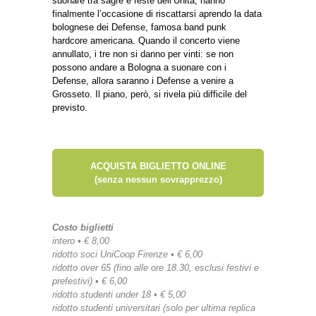
suonare tra sagre e feste dell’Unità, hanno
finalmente l’occasione di riscattarsi aprendo la data
bolognese dei Defense, famosa band punk
hardcore americana. Quando il concerto viene
annullato, i tre non si danno per vinti: se non
possono andare a Bologna a suonare con i
Defense, allora saranno i Defense a venire a
Grosseto. Il piano, però, si rivela più difficile del
previsto.
ACQUISTA BIGLIETTO ONLINE
(senza nessun sovrapprezzo)
Costo biglietti
intero • € 8,00
ridotto soci UniCoop Firenze • € 6,00
ridotto over 65 (fino alle ore 18.30, esclusi festivi e
prefestivi) • € 6,00
ridotto studenti under 18 • € 5,00
ridotto studenti universitari (solo per ultima replica