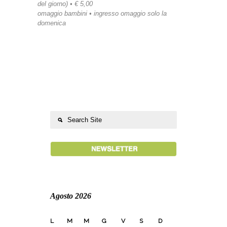
del giorno) • € 5,00
omaggio bambini • ingresso omaggio solo la
domenica
Agosto 2026
L
M
M
G
V
S
D