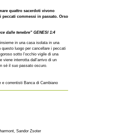
 mare quattro sacerdoti vivono
 i peccati commessi in passato. Orso
luce dalle tenebre” GENESI 1:4
 insieme in una casa isolata in una
n questo luogo per cancellare i peccati
roso sotto l’occhio vigile di una
e viene interrotta dall’arrivo di un
n sé il suo passato oscuro.
ze e correntisti Banca di Cambiano
harmont, Sandor Zsoter