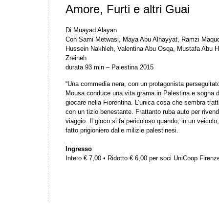
Amore, Furti e altri Guai
Di Muayad Alayan
Con Sami Metwasi, Maya Abu Alhayyat, Ramzi Maqudi
Hussein Nakhleh, Valentina Abu Osqa, Mustafa Abu
Zreineh
durata 93 min – Palestina 2015
“Una commedia nera, con un protagonista perseguitato
Mousa conduce una vita grama in Palestina e sogna di ve
giocare nella Fiorentina. L’unica cosa che sembra trat
con un tizio benestante. Frattanto ruba auto per rivende
viaggio. Il gioco si fa pericoloso quando, in un veicolo,
fatto prigioniero dalle milizie palestinesi.
__
Ingresso
Intero € 7,00 • Ridotto € 6,00 per soci UniCoop Firen