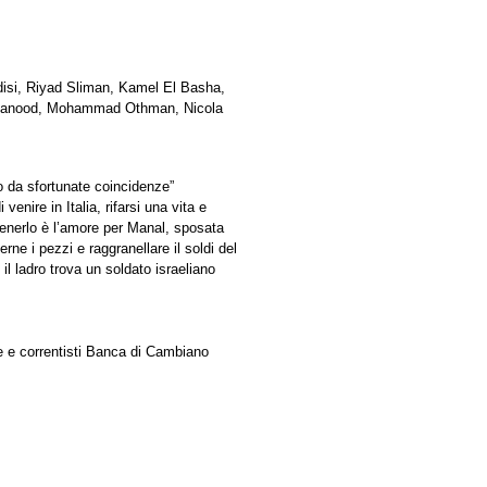
si, Riyad Sliman, Kamel El Basha,
 Hanood, Mohammad Othman, Nicola
 da sfortunate coincidenze”
nire in Italia, rifarsi una vita e
tenerlo è l’amore per Manal, sposata
rne i pezzi e raggranellare il soldi del
 il ladro trova un soldato israeliano
ze e correntisti Banca di Cambiano