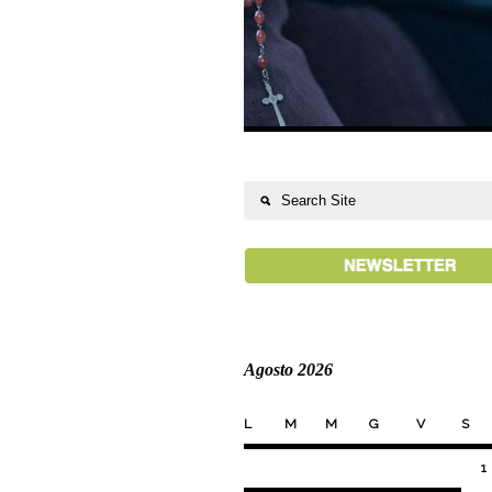
Agosto 2026
L
M
M
G
V
S
1