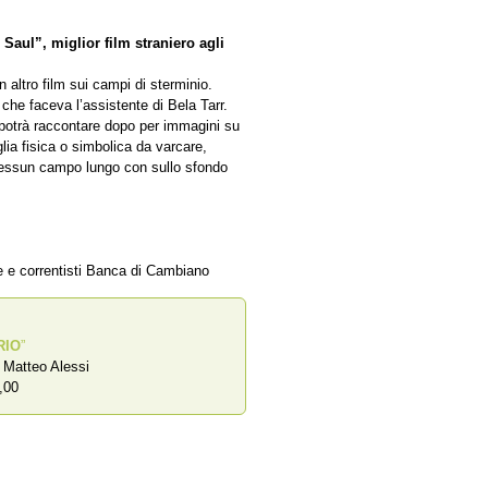
i Saul”, miglior film straniero agli
 altro film sui campi di sterminio.
he faceva l’assistente di Bela Tarr.
i potrà raccontare dopo per immagini su
ia fisica o simbolica da varcare,
 nessun campo lungo con sullo sfondo
ze e correntisti Banca di Cambiano
RIO
”
a Matteo Alessi
,00