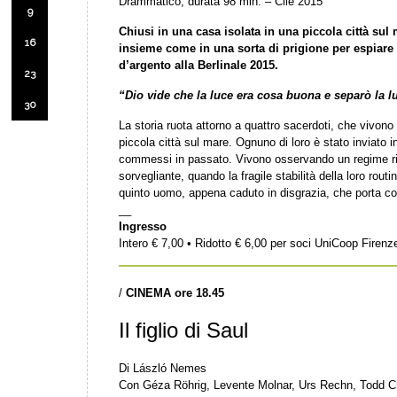
Drammatico, durata 98 min. – Cile 2015
9
Chiusi in una casa isolata in una piccola città sul
16
insieme come in una sorta di prigione per espiare
d’argento alla Berlinale 2015.
23
“Dio vide che la luce era cosa buona e separò la 
30
La storia ruota attorno a quattro sacerdoti, che vivono
piccola città sul mare. Ognuno di loro è stato inviato i
commessi in passato. Vivono osservando un regime rigo
sorvegliante, quando la fragile stabilità della loro routin
quinto uomo, appena caduto in disgrazia, che porta co
__
Ingresso
Intero € 7,00 • Ridotto € 6,00 per soci UniCoop Firen
/
CINEMA ore 18.45
Il figlio di Saul
Di László Nemes
Con Géza Röhrig, Levente Molnar, Urs Rechn, Todd C