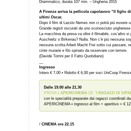
Drammatico, durata 107 min. – Ungheria 2015
A Firenze arriva la pellicola capolavoro “Il figlio d
ultimi Oscar.
Dopo il film di Lazslo Nemes non ci potrà più essere un
Grande registi oscurati da uno sconosciuto ungherese c
La macchina da presa va oltre il filmabile, cos’altro s
Auschwitz o Birkenau? Nulla. Non c’è più nessuna sogl
nessuna scritta Arbeit Macht Frei sotto cui passare,
cinte murarie e filo spinato da osservare con terrore.
(Davide Torrini per Il Fatto Quotidiano)
__
Ingresso
Intero € 7,00 • Ridotto € 6,00 per soci UniCoop Firen
Dalle 19.00 alle 21.30
PROVA L’
APERICINEMA
DE “
I RAGAZZI DI SIPA
con le specialità preparate dai ragazzi coordinati d
APERICINEMA • ingresso al film + aperitivo = € 12
/
CINEMA ore 22.15