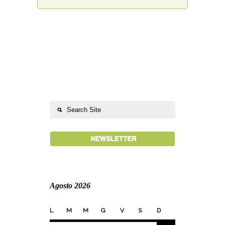
Agosto 2026
L
M
M
G
V
S
D