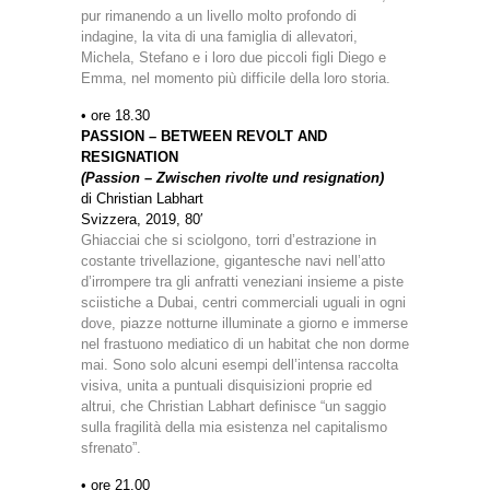
pur rimanendo a un livello molto profondo di
indagine, la vita di una famiglia di allevatori,
Michela, Stefano e i loro due piccoli figli Diego e
Emma, nel momento più difficile della loro storia.
• ore 18.30
PASSION – BETWEEN REVOLT AND
RESIGNATION
(Passion – Zwischen rivolte und resignation)
di Christian Labhart
Svizzera, 2019, 80′
Ghiacciai che si sciolgono, torri d’estrazione in
costante trivellazione, gigantesche navi nell’atto
d’irrompere tra gli anfratti veneziani insieme a piste
sciistiche a Dubai, centri commerciali uguali in ogni
dove, piazze notturne illuminate a giorno e immerse
nel frastuono mediatico di un habitat che non dorme
mai. Sono solo alcuni esempi dell’intensa raccolta
visiva, unita a puntuali disquisizioni proprie ed
altrui, che Christian Labhart definisce “un saggio
sulla fragilità della mia esistenza nel capitalismo
sfrenato”.
• ore 21.00