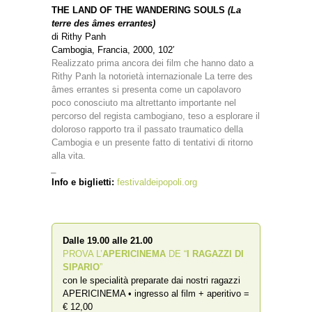
THE LAND OF THE WANDERING SOULS
(La
terre des âmes errantes)
di Rithy Panh
Cambogia, Francia, 2000, 102′
Realizzato prima ancora dei film che hanno dato a
Rithy Panh la notorietà internazionale La terre des
âmes errantes si presenta come un capolavoro
poco conosciuto ma altrettanto importante nel
percorso del regista cambogiano, teso a esplorare il
doloroso rapporto tra il passato traumatico della
Cambogia e un presente fatto di tentativi di ritorno
alla vita.
_
Info e biglietti:
festivaldeipopoli.org
Dalle 19.00 alle 21.00
PROVA L’
APERICINEMA
DE “
I RAGAZZI DI
SIPARIO
”
con le specialità preparate dai nostri ragazzi
APERICINEMA • ingresso al film + aperitivo =
€ 12,00