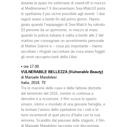
durante le quasi tre settimane di stand-off in mezzo
al Mediterraneo? Il documentario Sea-Watch3 porta
lo spettatore il più vicino possibile agli eventi. I due
registi erano a bordo fin dal primo giorno. Hanno
girato quando l’equipaggio di Sea-Watch ha salvato
53 persone da un gommone, in mezzo al mare,
quando la polizia italiana è salita a bordo alle 2 del
mattino per consegnare un avvertimento personale
di Matteo Salvini e – cosa più importante – hanno
ascoltato i rifugiati raccontare da cosa erano fuggiti:
gli orrori raccapriccianti della Libia.
• ore 17.00
VULNERABILE BELLEZZA
(Vulnerable Beauty)
di Manuele Mandolesi
Italia, 2019, 75′
Tra le macerie delle case e delle fattorie distrutte
dal terremoto del 2016, mentre si continua a
demolire e a ricostruire, il film scova lo spazio
umano, intimo e inviolato di una giovane famiglia, e
fa levitare l’animo dello spettatore tra i cieli e le
terre incantevoli di quel pezzo d’Italia con la sua
armonia. Scandito dal passare delle stagioni, il film
di Manuele Mandolesi racconta con discrezione,