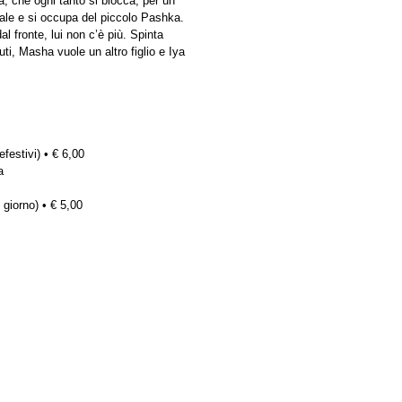
a, che ogni tanto si blocca, per un
ale e si occupa del piccolo Pashka.
 fronte, lui non c’è più. Spinta
uti, Masha vuole un altro figlio e Iya
efestivi) • € 6,00
a
 giorno) • € 5,00