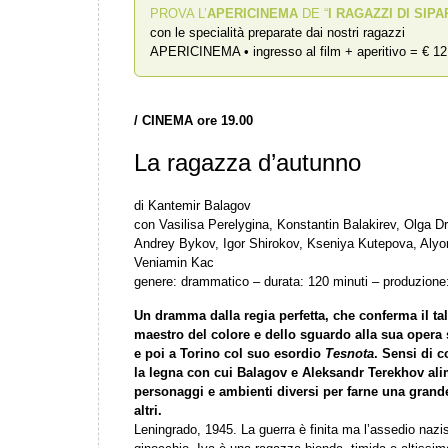
PROVA L’
APERICINEMA
DE “
I RAGAZZI DI SIPA
con le specialità preparate dai nostri ragazzi
APERICINEMA • ingresso al film + aperitivo = € 12
/
CINEMA ore 19.00
La ragazza d’autunno
di Kantemir Balagov
con Vasilisa Perelygina, Konstantin Balakirev, Olga D
Andrey Bykov, Igor Shirokov, Kseniya Kutepova, Aly
Veniamin Kac
genere: drammatico – durata: 120 minuti – produzione
Un dramma dalla regia perfetta, che conferma il ta
maestro del colore e dello sguardo alla sua oper
e poi a Torino col suo esordio
Tesnota
. Sensi di c
la legna con cui Balagov e Aleksandr Terekhov ali
personaggi e ambienti diversi per farne una grande
altri.
Leningrado, 1945. La guerra è finita ma l’assedio nazist