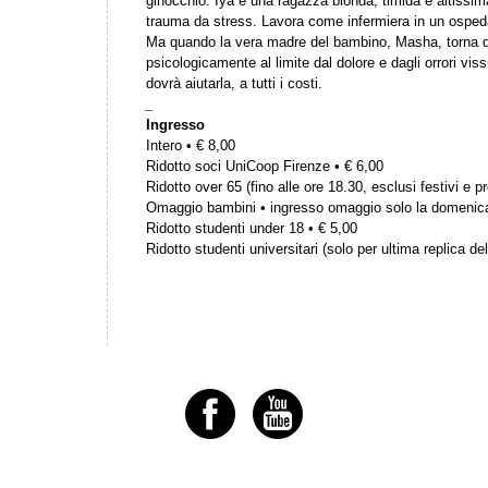
ginocchio. Iya è una ragazza bionda, timida e altissim
trauma da stress. Lavora come infermiera in un osped
Ma quando la vera madre del bambino, Masha, torna dal
psicologicamente al limite dal dolore e dagli orrori viss
dovrà aiutarla, a tutti i costi.
_
Ingresso
Intero • € 8,00
Ridotto soci UniCoop Firenze • € 6,00
Ridotto over 65 (fino alle ore 18.30, esclusi festivi e pr
Omaggio bambini • ingresso omaggio solo la domenic
Ridotto studenti under 18 • € 5,00
Ridotto studenti universitari (solo per ultima replica del