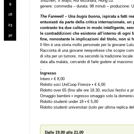
Shuzhen, X Mayo, Aoi Mizuhara, Hong Lu.
9
genere: commedia – durata: 98 minuti – produzione: 
16
The Farewell – Una bugia buona
, ispirata a fatti 
entusiasti da parte della critica internazionale, un
23
contrasto tra due culture in modo intelligente, sen
le contraddizioni che esistono all’interno di ogni fa
30
fine, nonostante le implicazioni del titolo, non si h
Il film è una storia molto personale per la giovane Lulu
Racconta di una giovane newyorkese che scopre come 
di vita per un tumore, ma secondo la tradizione locale
data alla malata, cercando di farle godere al massimo g
_
Ingresso
Intero • € 8,00
Ridotto soci UniCoop Firenze • € 6,00
Ridotto over 65 (fino alle ore 18.30, esclusi festivi e pr
Omaggio bambini • ingresso omaggio solo la domenic
Ridotto studenti under 18 • € 5,00
Ridotto studenti universitari (solo per ultima replica del
Dalle 19.00 alle 21.00