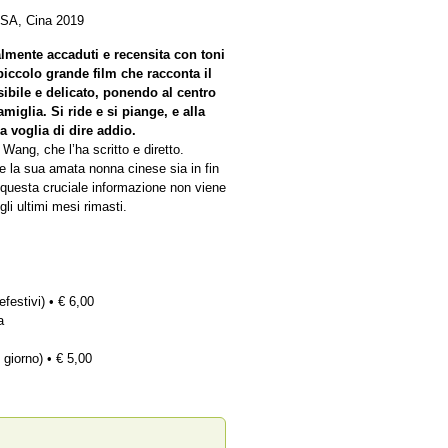
USA, Cina 2019
realmente accaduti e recensita con toni
 piccolo grande film che racconta il
sibile e delicato, ponendo al centro
miglia. Si ride e si piange, e alla
a voglia di dire addio.
 Wang, che l’ha scritto e diretto.
la sua amata nonna cinese sia in fin
 questa cruciale informazione non viene
li ultimi mesi rimasti.
efestivi) • € 6,00
a
 giorno) • € 5,00