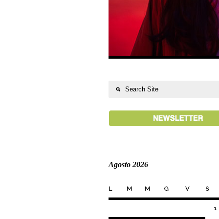
Agosto 2026
L
M
M
G
V
S
1