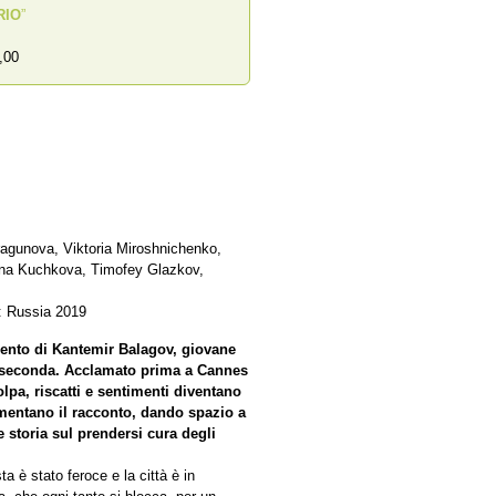
RIO
”
,00
ragunova, Viktoria Miroshnichenko,
ona Kuchkova, Timofey Glazkov,
: Russia 2019
lento di Kantemir Balagov, giovane
a seconda. Acclamato prima a Cannes
olpa, riscatti e sentimenti diventano
mentano il racconto, dando spazio a
 storia sul prendersi cura degli
a è stato feroce e la città è in