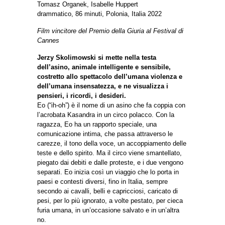
Tomasz Organek, Isabelle Huppert
drammatico, 86 minuti, Polonia, Italia 2022
Film vincitore del Premio della Giuria al Festival di
Cannes
Jerzy Skolimowski si mette nella testa
dell’asino, animale intelligente e sensibile,
costretto allo spettacolo dell’umana violenza e
dell’umana insensatezza, e ne visualizza i
pensieri, i ricordi, i desideri.
Eo (“ih-oh”) è il nome di un asino che fa coppia con
l’acrobata Kasandra in un circo polacco. Con la
ragazza, Eo ha un rapporto speciale, una
comunicazione intima, che passa attraverso le
carezze, il tono della voce, un accoppiamento delle
teste e dello spirito. Ma il circo viene smantellato,
piegato dai debiti e dalle proteste, e i due vengono
separati. Eo inizia così un viaggio che lo porta in
paesi e contesti diversi, fino in Italia, sempre
secondo ai cavalli, belli e capricciosi, caricato di
pesi, per lo più ignorato, a volte pestato, per cieca
furia umana, in un’occasione salvato e in un’altra
no.