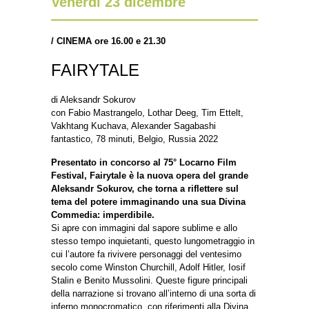
Venerdì 23 dicembre
/
CINEMA ore 16.00 e 21.30
FAIRYTALE
di Aleksandr Sokurov
con Fabio Mastrangelo, Lothar Deeg, Tim Ettelt,
Vakhtang Kuchava, Alexander Sagabashi
fantastico, 78 minuti, Belgio, Russia 2022
Presentato in concorso al 75° Locarno Film
Festival, Fairytale è la nuova opera del grande
Aleksandr Sokurov, che torna a riflettere sul
tema del potere immaginando una sua Divina
Commedia: imperdibile.
Si apre con immagini dal sapore sublime e allo
stesso tempo inquietanti, questo lungometraggio in
cui l’autore fa rivivere personaggi del ventesimo
secolo come Winston Churchill, Adolf Hitler, Iosif
Stalin e Benito Mussolini. Queste figure principali
della narrazione si trovano all’interno di una sorta di
inferno monocromatico, con riferimenti alla Divina