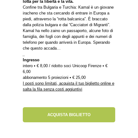
lotta per la libertà e la vita.
Confine tra Bulgaria e Turchia: Kamal è un giovane
iracheno che sta cercando di entrare in Europa a
piedi, attraverso la “rotta balcanica”. È braccato
dalla polizia bulgara e dai “Cacciatori di Migranti”.
Kamal ha nello zaino un passaporto, alcune foto di
famiglia, dei fogli con degli appunti e dei numeri di
telefono per quando arriverà in Europa. Sperando
che questo accada…
_
Ingresso
intero • € 8,00 / ridotto soci Unicoop Firenze • €
6,00
abbonamento 5 proiezioni • € 25,00
I posti sono limitati, acquista il tuo biglietto online e
salta la fila senza costi aggiuntivi
ACQUISTA BIGLIETTO