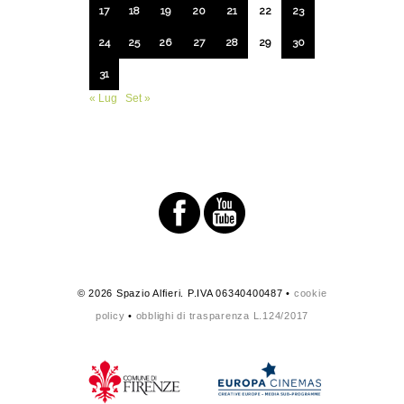
17
18
19
20
21
22
23
24
25
26
27
28
29
30
31
« Lug
Set »
© 2026 Spazio Alfieri. P.IVA 06340400487 •
cookie
policy
•
obblighi di trasparenza L.124/2017