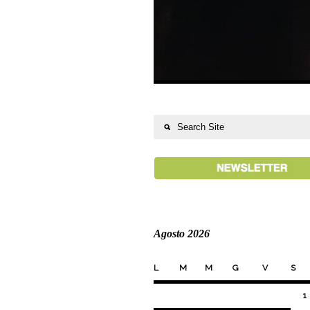
Agosto 2026
L
M
M
G
V
S
1