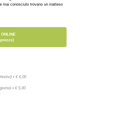
ese mai conosciuto trovano un inatteso
 ONLINE
prezzo)
festivi) • € 6,00
 giorno) • € 5,00
a