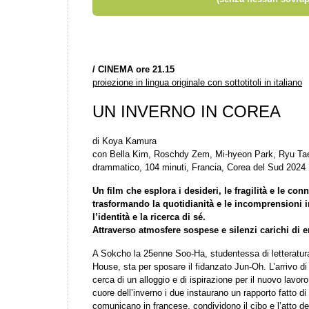
/
CINEMA ore 21.15
proiezione in lingua originale con sottotitoli in italiano
UN INVERNO IN COREA
di Koya Kamura
con Bella Kim, Roschdy Zem, Mi-hyeon Park, Ryu Ta
drammatico, 104 minuti, Francia, Corea del Sud 2024
Un film che esplora i desideri, le fragilità e le con
trasformando la quotidianità e le incomprensioni 
l’identità e la ricerca di sé.
Attraverso atmosfere sospese e silenzi carichi di 
A Sokcho la 25enne Soo-Ha, studentessa di letteratur
House, sta per sposare il fidanzato Jun-Oh. L’arrivo di
cerca di un alloggio e di ispirazione per il nuovo lavoro
cuore dell’inverno i due instaurano un rapporto fatto d
comunicano in francese, condividono il cibo e l’atto d