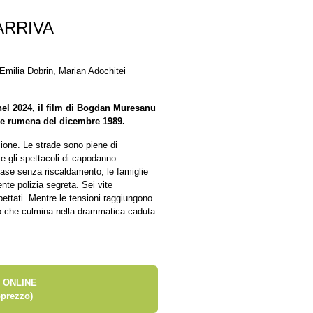
ARRIVA
Emilia Dobrin, Marian Adochitei
el 2024, il film di Bogdan Muresanu
one rumena del dicembre 1989.
zione. Le strade sono piene di
e e gli spettacoli di capodanno
case senza riscaldamento, le famiglie
ente polizia segreta. Sei vite
ettati. Mentre le tensioni raggiungono
vo che culmina nella drammatica caduta
 ONLINE
prezzo)