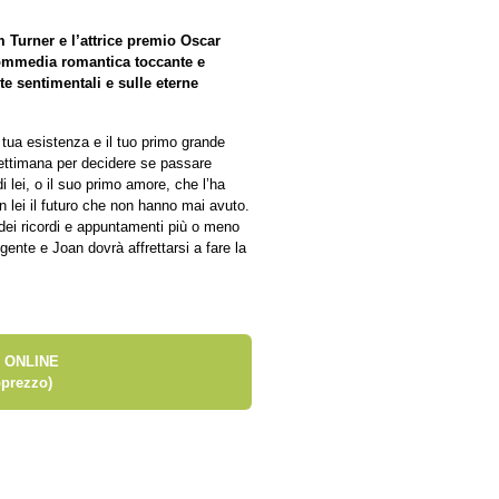
m Turner e l’attrice premio Oscar
commedia romantica toccante e
e sentimentali e sulle eterne
a tua esistenza e il tuo primo grande
ettimana per decidere se passare
i lei, o il suo primo amore, che l’ha
on lei il futuro che non hanno mai avuto.
 dei ricordi e appuntamenti più o meno
ngente e Joan dovrà affrettarsi a fare la
 ONLINE
prezzo)