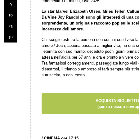
commedia 112 minuti, Usa 2025
9
La star Marvel Elizabeth Olsen, Miles Teller, Callu
16
Da’Vine Joy Randolph sono gli interpreti di una 
sorprendente, un originale racconto pop sulle scelt
23
incertezze dell’amore.
30
Chi sceglieresti tra la persona con cui hai condiviso l
amore? Joan, appena passata a miglior vita, ha una s
l’eternità con suo marito, deceduto pochi giorni prima d
attesa nell’aldilà per 67 anni e ora è pronto a vivere c
Tra fantasiosi corteggiamenti, passeggiate lungo viali
disastrosi, il triangolo amoroso si farà sempre più stri
sua scelta, a ogni costo.
ACQUISTA BIGLIETTO
(senza nessun sovrap
/
CINEMA ore 17.15