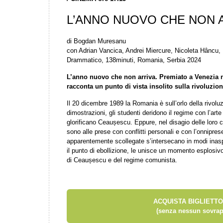
L’ANNO NUOVO CHE NON 
di Bogdan Muresanu
con Adrian Vancica, Andrei Miercure, Nicoleta Hâncu, 
Drammatico, 138minuti, Romania, Serbia 2024
L’anno nuovo che non arriva. Premiato a Venezia n
racconta un punto di vista insolito sulla rivoluzi
Il 20 dicembre 1989 la Romania è sull’orlo della rivolu
dimostrazioni, gli studenti deridono il regime con l’art
glorificano Ceaușescu. Eppure, nel disagio delle loro 
sono alle prese con conflitti personali e con l’onnipres
apparentemente scollegate s’intersecano in modi inasp
il punto di ebollizione, le unisce un momento esplosi
di Ceaușescu e del regime comunista.
ACQUISTA BIGLIETTO
(senza nessun sovrap