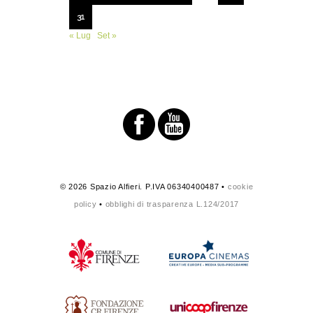
31
« Lug
Set »
© 2026 Spazio Alfieri. P.IVA 06340400487 •
cookie
policy
•
obblighi di trasparenza L.124/2017