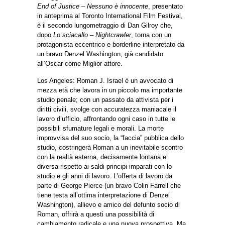
End of Justice – Nessuno è innocente
, presentato
in anteprima al Toronto International Film Festival,
è il secondo lungometraggio di Dan Gilroy che,
dopo
Lo sciacallo – Nightcrawler
, torna con un
protagonista eccentrico e borderline interpretato da
un bravo Denzel Washington, già candidato
all’Oscar come Miglior attore.
Los Angeles: Roman J. Israel è un avvocato di
mezza età che lavora in un piccolo ma importante
studio penale; con un passato da attivista per i
diritti civili, svolge con accuratezza maniacale il
lavoro d’ufficio, affrontando ogni caso in tutte le
possibili sfumature legali e morali. La morte
improvvisa del suo socio, la “faccia” pubblica dello
studio, costringerà Roman a un inevitabile scontro
con la realtà esterna, decisamente lontana e
diversa rispetto ai saldi principi imparati con lo
studio e gli anni di lavoro. L’offerta di lavoro da
parte di George Pierce (un bravo Colin Farrell che
tiene testa all’ottima interpretazione di Denzel
Washington), allievo e amico del defunto socio di
Roman, offrirà a questi una possibilità di
cambiamento radicale e una nuova prospettiva. Ma