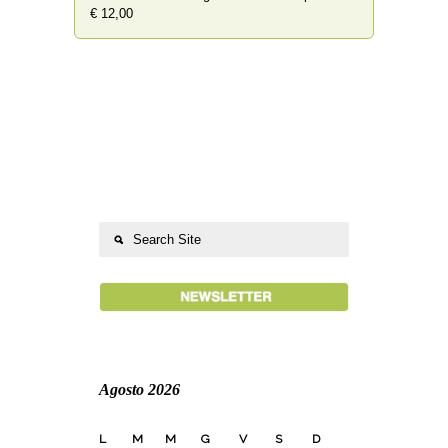
€ 12,00
Agosto 2026
L
M
M
G
V
S
D