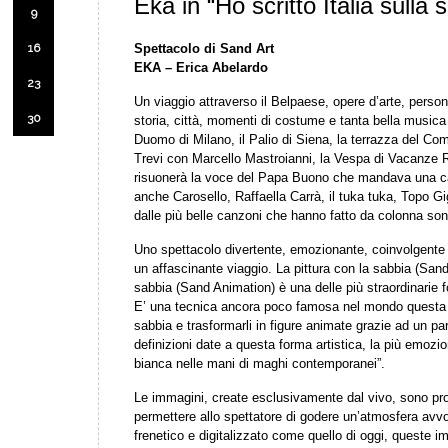
Eka in “Ho scritto Italia sulla 
9
16
Spettacolo di Sand Art
EKA – Erica Abelardo
23
Un viaggio attraverso il Belpaese, opere d’arte, perso
30
storia, città, momenti di costume e tanta bella musica 
Duomo di Milano, il Palio di Siena, la terrazza del C
Trevi con Marcello Mastroianni, la Vespa di Vacanze
risuonerà la voce del Papa Buono che mandava una car
anche Carosello, Raffaella Carrà, il tuka tuka, Topo Gi
dalle più belle canzoni che hanno fatto da colonna son
Uno spettacolo divertente, emozionante, coinvolgente 
un affascinante viaggio. La pittura con la sabbia (Sand
sabbia (Sand Animation) è una delle più straordinarie f
E’ una tecnica ancora poco famosa nel mondo questa ar
sabbia e trasformarli in figure animate grazie ad un par
definizioni date a questa forma artistica, la più emoz
bianca nelle mani di maghi contemporanei”.
Le immagini, create esclusivamente dal vivo, sono pr
permettere allo spettatore di godere un’atmosfera av
frenetico e digitalizzato come quello di oggi, queste i