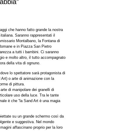
sabbia”
naggi che hanno fatto grande la nostra
italiana. Saranno rappresentati il
ommissario Montalbano, la Fontana di
 Romane e in Piazza San Pietro
ezza a tutti i bambini. Ci saranno
gio e molto altro, il tutto accompagnato
ora della vita di ognuno.
dove lo spettatore sarà protagonista di
 Art) o arte di animazione con la
orme di pittura.
te di manipolare dei granelli di
ticolare uso della luce. Tra le tante
ionale è che “la Sand Art è una magia
oiettate su un grande schermo così da
volgente e suggestiva. Nel mondo
mmagini affascinano proprio per la loro