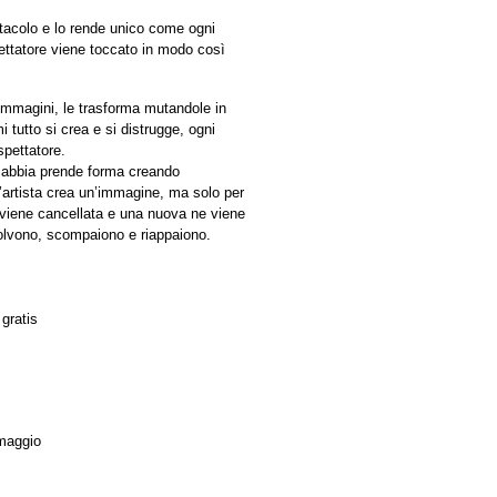
ttacolo e lo rende unico come ogni
pettatore viene toccato in modo così
 immagini, le trasforma mutandole in
 tutto si crea e si distrugge, ogni
pettatore.
sabbia prende forma creando
’artista crea un’immagine, ma solo per
viene cancellata e una nuova ne viene
volvono, scompaiono e riappaiono.
gratis
omaggio