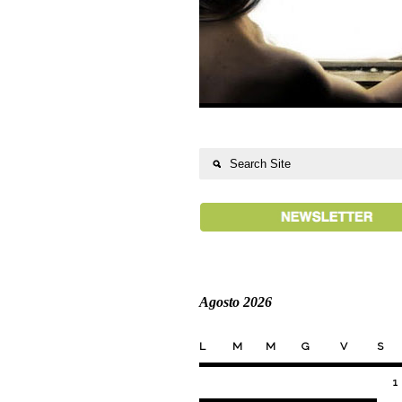
Agosto 2026
L
M
M
G
V
S
1