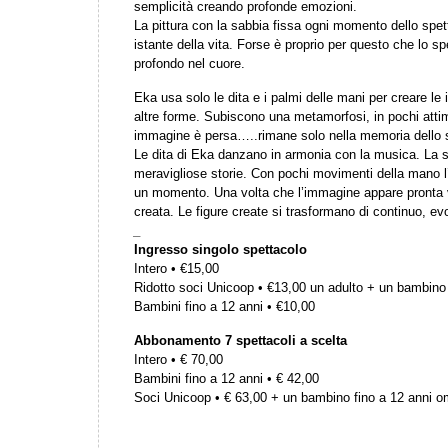
semplicità creando profonde emozioni.
La pittura con la sabbia fissa ogni momento dello spe
istante della vita. Forse è proprio per questo che lo s
profondo nel cuore.
Eka usa solo le dita e i palmi delle mani per creare le
altre forme. Subiscono una metamorfosi, in pochi attimi
immagine è persa…..rimane solo nella memoria dello s
Le dita di Eka danzano in armonia con la musica. La 
meravigliose storie. Con pochi movimenti della mano l
un momento. Una volta che l’immagine appare pronta 
creata. Le figure create si trasformano di continuo, e
_
Ingresso singolo spettacolo
Intero • €15,00
Ridotto soci Unicoop • €13,00 un adulto + un bambino 
Bambini fino a 12 anni • €10,00
Abbonamento 7 spettacoli a scelta
Intero • € 70,00
Bambini fino a 12 anni • € 42,00
Soci Unicoop • € 63,00 + un bambino fino a 12 anni 