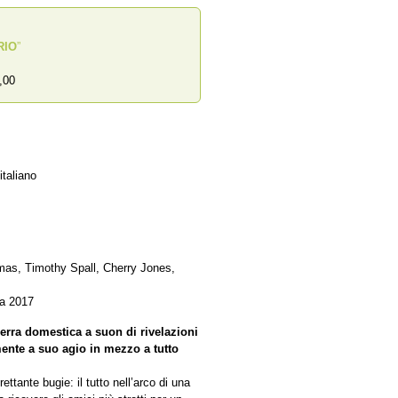
RIO
”
,00
italiano
omas, Timothy Spall, Cherry Jones,
na 2017
erra domestica a suon di rivelazioni
ente a suo agio in mezzo a tutto
ttante bugie: il tutto nell’arco di una