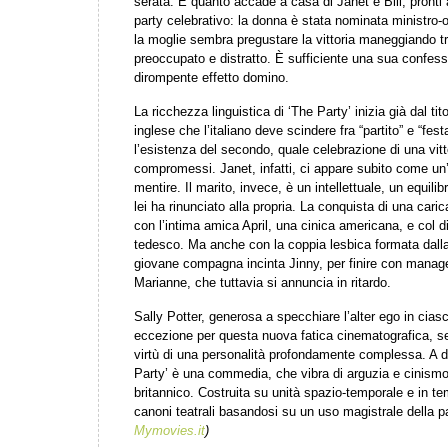
serata. È quanto accade a casa di Janet e Bill, pronti a
party celebrativo: la donna è stata nominata ministro-o
la moglie sembra pregustare la vittoria maneggiando tra 
preoccupato e distratto. È sufficiente una sua confessi
dirompente effetto domino.
La ricchezza linguistica di ‘The Party’ inizia già dal ti
inglese che l’italiano deve scindere fra “partito” e “festa
l’esistenza del secondo, quale celebrazione di una vit
compromessi. Janet, infatti, ci appare subito come un’
mentire. Il marito, invece, è un intellettuale, un equilib
lei ha rinunciato alla propria. La conquista di una cari
con l’intima amica April, una cinica americana, e col 
tedesco. Ma anche con la coppia lesbica formata dall
giovane compagna incinta Jinny, per finire con manag
Marianne, che tuttavia si annuncia in ritardo.
Sally Potter, generosa a specchiare l’alter ego in cias
eccezione per questa nuova fatica cinematografica, set
virtù di una personalità profondamente complessa. A di
Party’ è una commedia, che vibra di arguzia e cinism
britannico. Costruita su unità spazio-temporale e in t
canoni teatrali basandosi su un uso magistrale della p
Mymovies.it
)