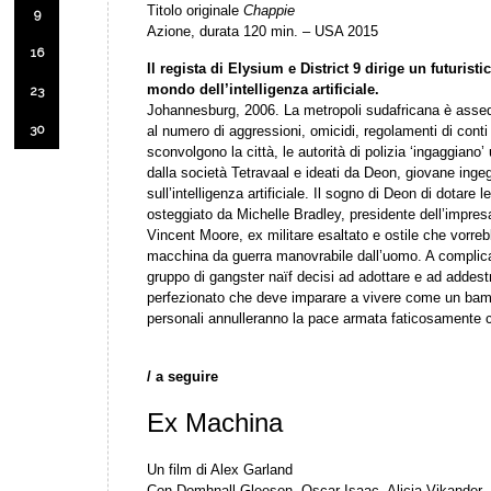
Titolo originale
Chappie
9
Azione, durata 120 min. – USA 2015
16
Il regista di Elysium e District 9 dirige un futuristi
mondo dell’intelligenza artificiale.
23
Johannesburg, 2006. La metropoli sudafricana è assedi
30
al numero di aggressioni, omicidi, regolamenti di con
sconvolgono la città, le autorità di polizia ‘ingaggiano’
dalla società Tetravaal e ideati da Deon, giovane ing
sull’intelligenza artificiale. Il sogno di Deon di dotare
osteggiato da Michelle Bradley, presidente dell’impresa
Vincent Moore, ex militare esaltato e ostile che vorreb
macchina da guerra manovrabile dall’uomo. A complicar
gruppo di gangster naïf decisi ad adottare e ad addest
perfezionato che deve imparare a vivere come un bam
personali annulleranno la pace armata faticosamente c
/ a seguire
Ex Machina
Un film di Alex Garland
Con Domhnall Gleeson, Oscar Isaac, Alicia Vikander,