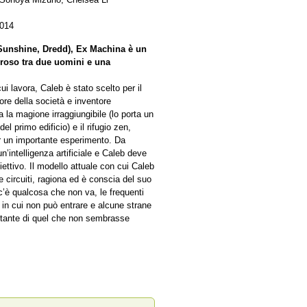
2014
, Sunshine, Dredd), Ex Machina è un
oroso tra due uomini e una
cui lavora, Caleb è stato scelto per il
ore della società e inventore
a la magione irraggiungibile (lo porta un
el primo edificio) e il rifugio zen,
r un importante esperimento. Da
n’intelligenza artificiale e Caleb deve
iettivo. Il modello attuale con cui Caleb
 circuiti, ragiona ed è conscia del suo
c’è qualcosa che non va, le frequenti
 in cui non può entrare e alcune strane
tante di quel che non sembrasse