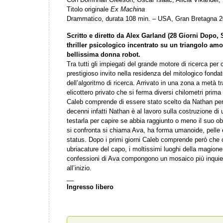
Titolo originale
Ex Machina
Drammatico, durata 108 min. – USA, Gran Bretagna 
Scritto e diretto da Alex Garland (28 Giorni Dopo
thriller psicologico incentrato su un triangolo am
bellissima donna robot.
Tra tutti gli impiegati del grande motore di ricerca per 
prestigioso invito nella residenza del mitologico fondat
dell’algoritmo di ricerca. Arrivato in una zona a metà tr
elicottero privato che si ferma diversi chilometri prima d
Caleb comprende di essere stato scelto da Nathan pe
decenni infatti Nathan è al lavoro sulla costruzione di u
testarla per capire se abbia raggiunto o meno il suo ob
si confronta si chiama Ava, ha forma umanoide, pelle e
status. Dopo i primi giorni Caleb comprende però che 
ubriacature del capo, i moltissimi luoghi della magione
confessioni di Ava compongono un mosaico più inquie
all’inizio.
__
Ingresso libero