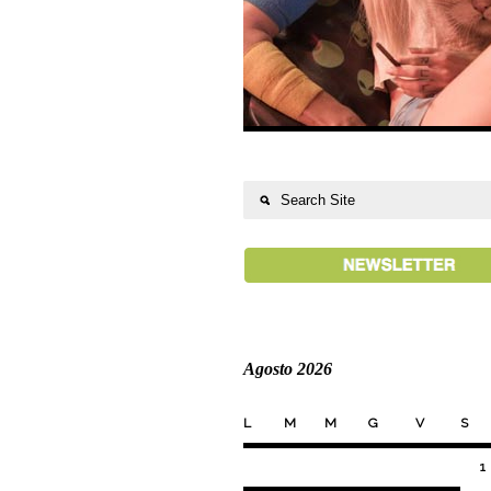
Agosto 2026
L
M
M
G
V
S
1