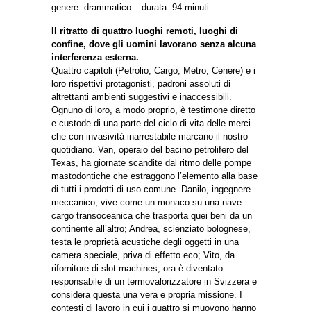
genere: drammatico – durata: 94 minuti
Il ritratto di quattro luoghi remoti, luoghi di
confine, dove gli uomini lavorano senza alcuna
interferenza esterna.
Quattro capitoli (Petrolio, Cargo, Metro, Cenere) e i
loro rispettivi protagonisti, padroni assoluti di
altrettanti ambienti suggestivi e inaccessibili.
Ognuno di loro, a modo proprio, è testimone diretto
e custode di una parte del ciclo di vita delle merci
che con invasività inarrestabile marcano il nostro
quotidiano. Van, operaio del bacino petrolifero del
Texas, ha giornate scandite dal ritmo delle pompe
mastodontiche che estraggono l’elemento alla base
di tutti i prodotti di uso comune. Danilo, ingegnere
meccanico, vive come un monaco su una nave
cargo transoceanica che trasporta quei beni da un
continente all’altro; Andrea, scienziato bolognese,
testa le proprietà acustiche degli oggetti in una
camera speciale, priva di effetto eco; Vito, da
rifornitore di slot machines, ora è diventato
responsabile di un termovalorizzatore in Svizzera e
considera questa una vera e propria missione. I
contesti di lavoro in cui i quattro si muovono hanno