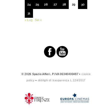
24
25
26
27
28
29
30
31
« Lug
Set »
© 2026 Spazio Alfieri. P.IVA 06340400487 •
cookie
policy
•
obblighi di trasparenza L.124/2017