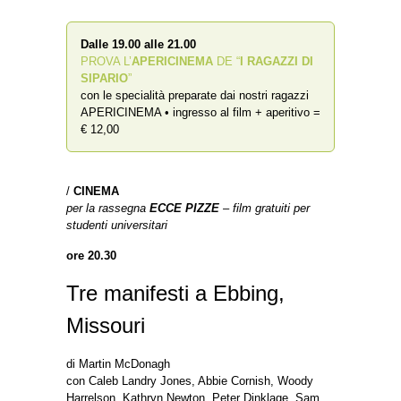
Dalle 19.00 alle 21.00
PROVA L’
APERICINEMA
DE “
I RAGAZZI DI
SIPARIO
”
con le specialità preparate dai nostri ragazzi
APERICINEMA • ingresso al film + aperitivo =
€ 12,00
/
CINEMA
per la rassegna
ECCE PIZZE
– film gratuiti per
studenti universitari
ore 20.30
Tre manifesti a Ebbing,
Missouri
di Martin McDonagh
con Caleb Landry Jones, Abbie Cornish, Woody
Harrelson, Kathryn Newton, Peter Dinklage, Sam