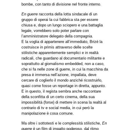
bombe, con tanto di divisione nel fronte interno.
En guerre
racconta della lotta sindacale di un
gruppo di operai la cui fabbrica sta per essere
chiusa e, dopo un lungo sciopero e una battaglia
legale, vorrebbero solo poter parlare con
l’amministratore delegato della compagnia.
E la voglia di appartenere all’immediato, Brizé la
costruisce in primis attraverso delle scelte
stilistiche apparentemente semplici e in realtà
radicali, che guardano al documentario militante e
soprattutto al giornalismo embedded, non a caso,
che si fa nelle zone di guerre, in cui la macchina da
presa è immersa nell’azione, impallata, deve
cercare di coglierlo il mondo anziché ricostruirlo,
quasi come fosse un reportage in diretta, appunto.
E in questo, il regista sembra anche raccontare
della sconfitta di un certo cinema, della sua
impossibilità (forse) di mettere in scena la realtà al
contrario di tv e social media, in cui però la
manipolazione è cosa comune.
Ma oltre i sottotesti e le complessità stilistiche,
En
guerre
è un film di impatto poderoso, dal ritmo