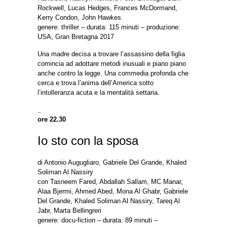
Rockwell, Lucas Hedges, Frances McDormand,
Kerry Condon, John Hawkes
genere: thriller – durata: 115 minuti – produzione:
USA, Gran Bretagna 2017
Una madre decisa a trovare l’assassino della figlia
comincia ad adottare metodi inusuali e piano piano
anche contro la legge. Una commedia profonda che
cerca e trova l’anima dell’America sotto
l’intolleranza acuta e la mentalità settaria.
_
ore 22.30
Io sto con la sposa
di Antonio Augugliaro, Gabriele Del Grande, Khaled
Soliman Al Nassiry
con Tasneem Fared, Abdallah Sallam, MC Manar,
Alaa Bjermi, Ahmed Abed, Mona Al Ghabr, Gabriele
Del Grande, Khaled Soliman Al Nassiry, Tareq Al
Jabr, Marta Bellingreri
genere: docu-fiction – durata: 89 minuti –