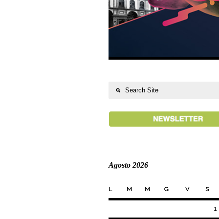
Agosto 2026
L
M
M
G
V
S
1