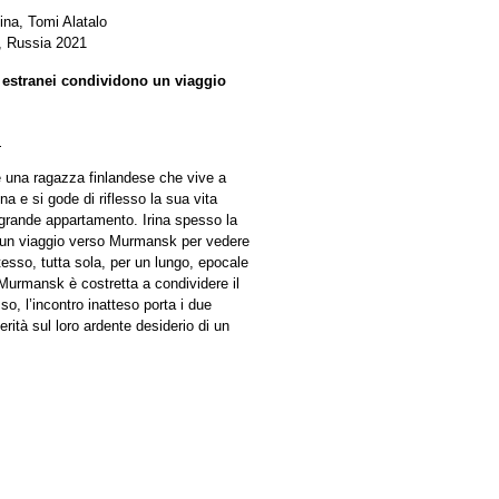
ina, Tomi Alatalo
, Russia 2021
e estranei condividono un viaggio
s
 una ragazza finlandese che vive a
a e si gode di riflesso la sua vita
l grande appartamento. Irina spesso la
r un viaggio verso Murmansk per vedere
tesso, tutta sola, per un lungo, epocale
 Murmansk è costretta a condividere il
o, l’incontro inatteso porta i due
rità sul loro ardente desiderio di un