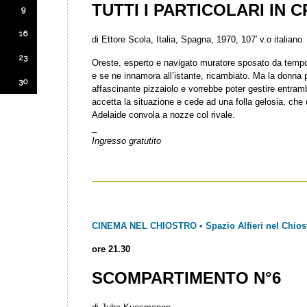
TUTTI I PARTICOLARI IN
9
16
di Ettore Scola, Italia, Spagna, 1970, 107′ v.o italiano
23
Oreste, esperto e navigato muratore sposato da tempo, 
e se ne innamora all’istante, ricambiato. Ma la donna 
30
affascinante pizzaiolo e vorrebbe poter gestire entra
accetta la situazione e cede ad una folla gelosia, ch
Adelaide convola a nozze col rivale.
_
Ingresso gratutito
CINEMA NEL CHIOSTRO • Spazio Alfieri nel Chios
ore 21.30
SCOMPARTIMENTO N°6