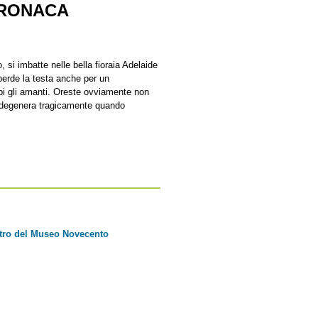
 CRONACA
si imbatte nelle bella fioraia Adelaide
perde la testa anche per un
mbi gli amanti. Oreste ovviamente non
e degenera tragicamente quando
tro del Museo Novecento