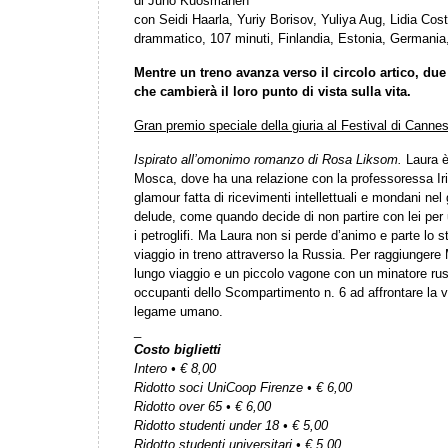
di Juho Kuosmanen
con Seidi Haarla, Yuriy Borisov, Yuliya Aug, Lidia Cost
drammatico, 107 minuti, Finlandia, Estonia, Germania
Mentre un treno avanza verso il circolo artico, du
che cambierà il loro punto di vista sulla vita.
Gran premio speciale della giuria al Festival di Canne
Ispirato all’omonimo romanzo di Rosa Liksom.
Laura è
Mosca, dove ha una relazione con la professoressa Irin
glamour fatta di ricevimenti intellettuali e mondani ne
delude, come quando decide di non partire con lei pe
i petroglifi. Ma Laura non si perde d’animo e parte lo s
viaggio in treno attraverso la Russia. Per raggiungere
lungo viaggio e un piccolo vagone con un minatore russ
occupanti dello Scompartimento n. 6 ad affrontare la ve
legame umano.
_
Costo biglietti
Intero • € 8,00
Ridotto soci UniCoop Firenze • € 6,00
Ridotto over 65 • € 6,00
Ridotto studenti under 18 • € 5,00
Ridotto studenti universitari • € 5,00