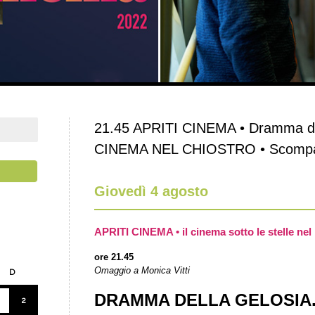
21.45 APRITI CINEMA • Dramma del
CINEMA NEL CHIOSTRO • Scompar
Giovedì 4 agosto
APRITI CINEMA • il cinema sotto le stelle nel 
ore 21.45
Omaggio a Monica Vitti
D
DRAMMA DELLA GELOSIA
2