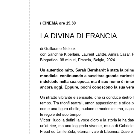
/
CINEMA ore 19.30
LA DIVINA DI FRANCIA
di Guillaume Nicloux
con Sandrine Kiberlain, Laurent Lafitte, Amira Casar, P
Biografico, 98 minuti, Francia, Belgio, 2024
Un autentico mito, Sarah Bernhardt è stata la prima
mondiale, continuando a suscitare grande curiosit
indelebile nella sua epoca, ma il suo nome è rimast
ancora oggi. Eppure, pochi conoscono la sua vera 
Un ritratto vibrante e sensuale, che ci conduce dietro l
tempo. Tra trionfi teatrali, amori appassionati e sfide
come una figura ribelle, audace e modernissima, capace
le regole del suo tempo.
Victor Hugo la definì la voce d’oro e la storia le ha da
un’attrice, ma una leggenda vivente, musa di Gabrie
Freud ed Émile Zola, eterna rivale di Eleonora Duse e 