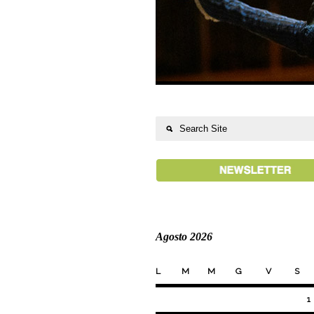
Agosto 2026
L
M
M
G
V
S
1