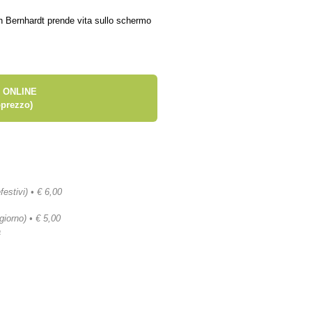
ah Bernhardt prende vita sullo schermo
 ONLINE
prezzo)
festivi) • € 6,00
 giorno) • € 5,00
a