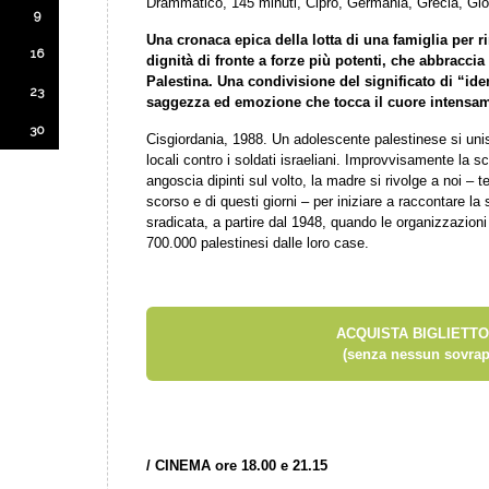
Drammatico, 145 minuti, Cipro, Germania, Grecia, Gio
9
Una cronaca epica della lotta di una famiglia per r
16
dignità di fronte a forze più potenti, che abbraccia 
Palestina. Una condivisione del significato di “ide
23
saggezza ed emozione che tocca il cuore intensa
30
Cisgiordania, 1988. Un adolescente palestinese si uni
locali contro i soldati israeliani. Improvvisamente la s
angoscia dipinti sul volto, la madre si rivolge a noi – t
scorso e di questi giorni – per iniziare a raccontare la 
sradicata, a partire dal 1948, quando le organizzazioni 
700.000 palestinesi dalle loro case.
ACQUISTA BIGLIETTO
(senza nessun sovrap
/
CINEMA ore 18.00 e 21.15