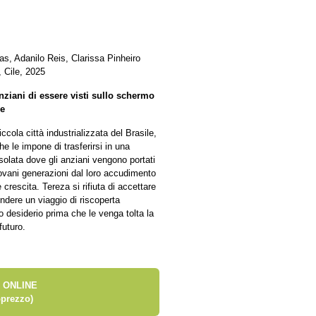
s, Adanilo Reis, Clarissa Pinheiro
 Cile, 2025
nziani di essere visti sullo schermo
re
ccola città industrializzata del Brasile,
e le impone di trasferirsi in una
isolata dove gli anziani vengono portati
 giovani generazioni dal loro accudimento
crescita. Tereza si rifiuta di accettare
ndere un viaggio di riscoperta
o desiderio prima che le venga tolta la
futuro.
 ONLINE
prezzo)