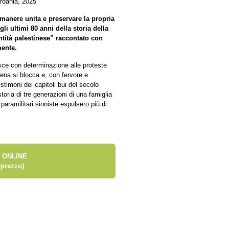
rdania, 2025
imanere unita e preservare la propria
gli ultimi 80 anni della storia della
ntità palestinese” raccontato con
mente.
sce con determinazione alle proteste
cena si blocca e, con fervore e
estimoni dei capitoli bui del secolo
storia di tre generazioni di una famiglia
paramilitari sioniste espulsero più di
 ONLINE
prezzo)