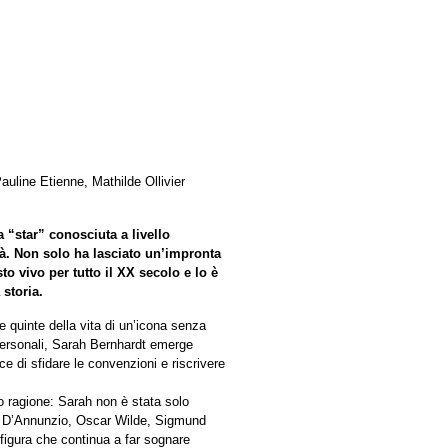
auline Etienne, Mathilde Ollivier
 “star” conosciuta a livello
à. Non solo ha lasciato un’impronta
o vivo per tutto il XX secolo e lo è
storia.
e quinte della vita di un’icona senza
 personali, Sarah Bernhardt emerge
 di sfidare le convenzioni e riscrivere
to ragione: Sarah non è stata solo
le D’Annunzio, Oscar Wilde, Sigmund
figura che continua a far sognare