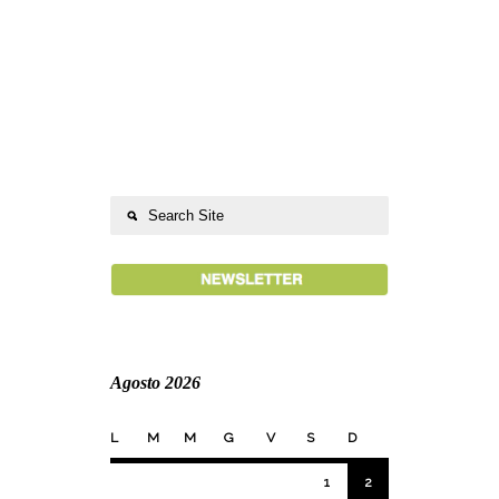
Agosto 2026
L
M
M
G
V
S
D
1
2