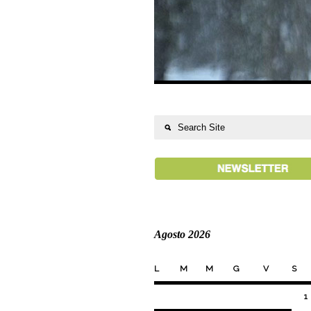
Agosto 2026
L
M
M
G
V
S
1