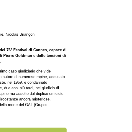
lié, Nicolas Briançon
del 76° Festival di Cannes, capace di
 di Pierre Goldman e delle tensioni di
.
rrimo caso giudiziario che vide
rio autore di numerose rapine, accusato
este, nel 1969, e condannato
, due anni più tardi, nel giudizio di
pine ma assolto dal duplice omicidio.
circostanze ancora misteriose,
della morte del GAL (Grupos