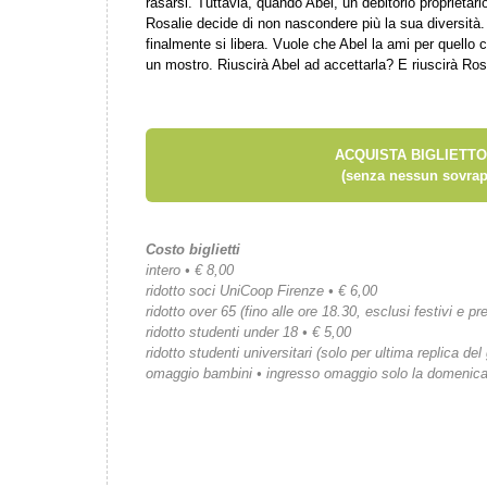
rasarsi. Tuttavia, quando Abel, un debitorio proprietari
Rosalie decide di non nascondere più la sua diversità.
finalmente si libera. Vuole che Abel la ami per quello c
un mostro. Riuscirà Abel ad accettarla? E riuscirà Rosa
ACQUISTA BIGLIETTO
(senza nessun sovrap
Costo biglietti
intero • € 8,00
ridotto soci UniCoop Firenze • € 6,00
ridotto over 65 (fino alle ore 18.30, esclusi festivi e pre
ridotto studenti under 18 • € 5,00
ridotto studenti universitari (solo per ultima replica del
omaggio bambini • ingresso omaggio solo la domenic