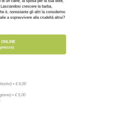
o di un caffè, la sposa per la sua dote,
 Lasciandosi crescere la barba,
he è, nonostante gli altri la considerino
lie a sopravvivere alla crudeltà altrui?
 ONLINE
prezzo)
festivi) • € 6,00
 giorno) • € 5,00
a