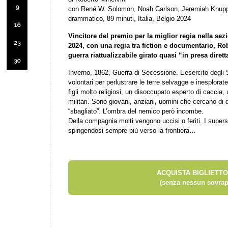
9
con René W. Solomon, Noah Carlson, Jeremiah Knupp,
drammatico, 89 minuti, Italia, Belgio 2024
16
Vincitore del premio per la miglior regia nella se
23
2024, con una regia tra fiction e documentario, Ro
guerra riattualizzabile girato quasi “in presa dirett
30
Inverno, 1862, Guerra di Secessione. L’esercito degli 
volontari per perlustrare le terre selvagge e inesplora
figli molto religiosi, un disoccupato esperto di caccia, 
militari. Sono giovani, anziani, uomini che cercano di d
“sbagliato”. L’ombra del nemico però incombe.
Della compagnia molti vengono uccisi o feriti. I supers
spingendosi sempre più verso la frontiera…
ACQUISTA BIGLIETTO
(senza nessun sovrap