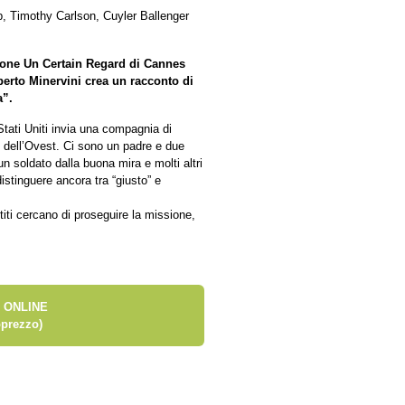
 Timothy Carlson, Cuyler Ballenger
zione Un Certain Regard di Cannes
berto Minervini crea un racconto di
a”.
Stati Uniti invia una compagnia di
te dell’Ovest. Ci sono un padre e due
un soldato dalla buona mira e molti altri
istinguere ancora tra “giusto” e
titi cercano di proseguire la missione,
 ONLINE
prezzo)