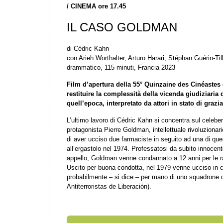
/
CINEMA ore 17.45
IL CASO GOLDMAN
di Cédric Kahn
con Arieh Worthalter, Arturo Harari, Stéphan Guérin-Til
drammatico, 115 minuti, Francia 2023
Film d’apertura della 55° Quinzaine des Cinéastes 
restituire la complessità della vicenda giudiziaria
quell’epoca, interpretato da attori in stato di grazia
L’ultimo lavoro di Cédric Kahn si concentra sul celebe
protagonista Pierre Goldman, intellettuale rivoluziona
di aver ucciso due farmaciste in seguito ad una di qu
all’ergastolo nel 1974. Professatosi da subito innocente
appello, Goldman venne condannato a 12 anni per le ra
Uscito per buona condotta, nel 1979 venne ucciso in 
probabilmente – si dice – per mano di uno squadrone 
Antiterroristas de Liberación).