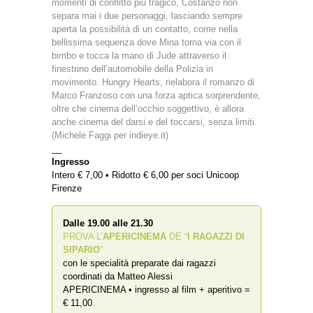
momenti di conflitto più tragico, Costanzo non
separa mai i due personaggi, lasciando sempre
aperta la possibilità di un contatto, come nella
bellissima sequenza dove Mina torna via con il
bimbo e tocca la mano di Jude attraverso il
finestrino dell’automobile della Polizia in
movimento. Hungry Hearts, rielabora il romanzo di
Marco Franzoso con una forza aptica sorprendente,
oltre che cinema dell’occhio soggettivo, è allora
anche cinema del darsi e del toccarsi, senza limiti.
(Michele Faggi per indieye.it)
__
Ingresso
Intero € 7,00 • Ridotto € 6,00 per soci Unicoop
Firenze
Dalle 19.00 alle 21.30
PROVA L’
APERICINEMA
DE “
I RAGAZZI DI
SIPARIO
”
con le specialità preparate dai ragazzi
coordinati da Matteo Alessi
APERICINEMA • ingresso al film + aperitivo =
€ 11,00