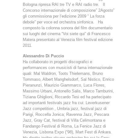
Bologna ripresa RAI tre TV e RAI radio tre. Il
Concorso internazionale di composizione” 2Agosto”
gli commissiona per l’edizione 2009 “ La forza
debole” per voce ed orchestra sinfonica. Ha
composto la colonna sonora del film documentario
sui luoghi del cinema “Voi siete qui” di Francesco
Matera presentato al Venezia film festival edizione
2011.
Alessandro Di Puccio
Ha collaborato in progetti discografici e
performances con musicisti di fama internazionale
quali: Mal Waldron, Toots Thielemans, Bruno
Tommaso, Albert Manghelsdorf, Sal Nistico, Enrico
Pieranunzi, Maurizio Giammarco, Luca Flores,
Massimo Urbani, Antonello Salis, Marco Tamburini,
Tiziana Ghiglioni, Riccardo Tesi ed ha partecipato
ad importanti festivals jazz fra cui: Leverkusener
Jazz competition , Umbria jazz, festival jazz di
Parigi, Roccella Jonica; Ravenna Jazz, Pescara
Jazz, Gray Cat, festival di Villa Celimontana e
Fandango Festival di Roma, La Fenice Jazz di
Venezia, Lisbona Expo (“98), Mart Fest di Ankara.
Ha diretto inoltre alcune orchestre fra cui la Grey