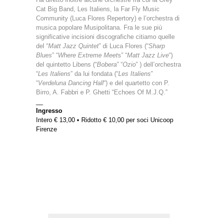
Cat Big Band, Les Italiens, la Far Fly Music
Community (Luca Flores Repertory) e l’orchestra di
musica popolare Musipolitana. Fra le sue più
significative incisioni discografiche citiamo quelle
del “
Matt Jazz Quintet
” di Luca Flores (“
Sharp
Blues
” “
Where Extreme Meet
s” “
Matt Jazz Live
“)
del quintetto Libens (“
Bobera
” “
Ozio
” ) dell’orchestra
“
Les Italiens
” da lui fondata (“
Les Italiens
”
“
Verdeluna Dancing Hall
“) e del quartetto con P.
Birro, A. Fabbri e P. Ghetti “Echoes Of M.J.Q.”
__
Ingresso
Intero € 13,00 • Ridotto € 10,00 per soci Unicoop
Firenze