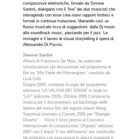
composizioni elettroniche, firmate da Simone
Santini, dialogano con il “live” dei due musicisti che
interagendo con esse crea nuovi rapporti timbrici e
formali in continua mutazione, liberando così un
flusso musicale ricco di suggestioni: dalla Dj music
alla soundtrack music, passando per il jazz. Le
immagini e il lavoro di visual storytelling è opera di
Alessandro Di Puccio.
Simone Santini
Allievo di Francesco De Masi, ha realizzato
sonorizzazioni per documentari nel programma di
Rai tre “Alle Falde del Kilimangiaro “ condotto da
Licia Colò.
Giugno 2005: compone la sigla del programma
televisivo “LA VALIGIA DEI SOGNI” in onda su
“LA7” (edizione 2005). Ottobre 2005 Compone la
musica per il documentario sul backstage delle
riprese del nuovo film del regista cinese Wang
Xiaoshuai premiato a Cannes 2005 per “Shangai
Dreams” . Vince il terzo premio al Concorso
internazionale di composizione “2Agosto” edizione
2007 con il brano “Il rito dell’inverno” per violoncello
ed orchestra con esecuzione in piazza maggiore a