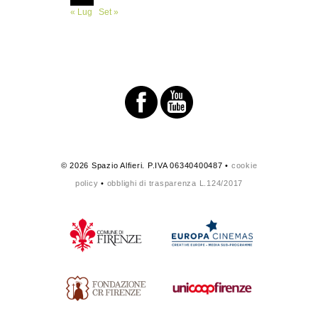
« Lug
Set »
© 2026 Spazio Alfieri. P.IVA 06340400487 •
cookie
policy
•
obblighi di trasparenza L.124/2017