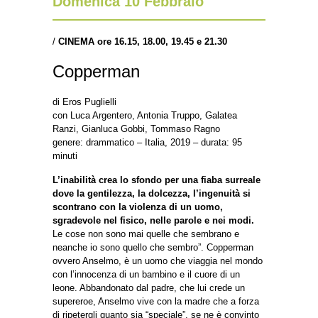
Domenica 10 Febbraio
/
CINEMA ore 16.15, 18.00, 19.45 e 21.30
Copperman
di Eros Puglielli
con Luca Argentero, Antonia Truppo, Galatea
Ranzi, Gianluca Gobbi, Tommaso Ragno
genere: drammatico – Italia, 2019 – durata: 95
minuti
L’inabilità crea lo sfondo per una fiaba surreale
dove la gentilezza, la dolcezza, l’ingenuità si
scontrano con la violenza di un uomo,
sgradevole nel fisico, nelle parole e nei modi.
Le cose non sono mai quelle che sembrano e
neanche io sono quello che sembro”. Copperman
ovvero Anselmo, è un uomo che viaggia nel mondo
con l’innocenza di un bambino e il cuore di un
leone. Abbandonato dal padre, che lui crede un
supereroe, Anselmo vive con la madre che a forza
di ripetergli quanto sia “speciale”, se ne è convinto