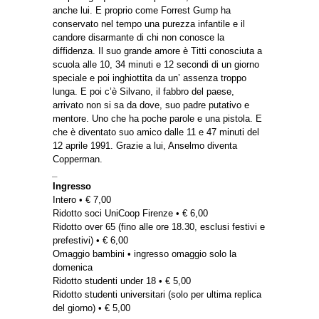
anche lui. E proprio come Forrest Gump ha
conservato nel tempo una purezza infantile e il
candore disarmante di chi non conosce la
diffidenza. Il suo grande amore è Titti conosciuta a
scuola alle 10, 34 minuti e 12 secondi di un giorno
speciale e poi inghiottita da un’ assenza troppo
lunga. E poi c’è Silvano, il fabbro del paese,
arrivato non si sa da dove, suo padre putativo e
mentore. Uno che ha poche parole e una pistola. E
che è diventato suo amico dalle 11 e 47 minuti del
12 aprile 1991. Grazie a lui, Anselmo diventa
Copperman.
_
Ingresso
Intero • € 7,00
Ridotto soci UniCoop Firenze • € 6,00
Ridotto over 65 (fino alle ore 18.30, esclusi festivi e
prefestivi) • € 6,00
Omaggio bambini • ingresso omaggio solo la
domenica
Ridotto studenti under 18 • € 5,00
Ridotto studenti universitari (solo per ultima replica
del giorno) • € 5,00