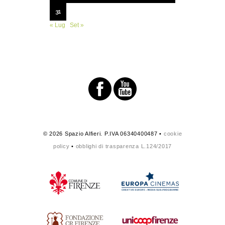
31
« Lug
Set »
© 2026 Spazio Alfieri. P.IVA 06340400487 •
cookie
policy
•
obblighi di trasparenza L.124/2017