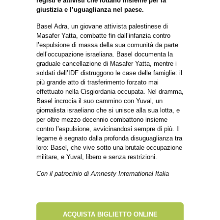
registi e attivisti che lottano insieme per la
giustizia e l’uguaglianza nel paese.
Basel Adra, un giovane attivista palestinese di
Masafer Yatta, combatte fin dall’infanzia contro
l’espulsione di massa della sua comunità da parte
dell’occupazione israeliana. Basel documenta la
graduale cancellazione di Masafer Yatta, mentre i
soldati dell’IDF distruggono le case delle famiglie: il
più grande atto di trasferimento forzato mai
effettuato nella Cisgiordania occupata. Nel dramma,
Basel incrocia il suo cammino con Yuval, un
giornalista israeliano che si unisce alla sua lotta, e
per oltre mezzo decennio combattono insieme
contro l’espulsione, avvicinandosi sempre di più. Il
legame è segnato dalla profonda disuguaglianza tra
loro: Basel, che vive sotto una brutale occupazione
militare, e Yuval, libero e senza restrizioni.
Con il patrocinio di Amnesty International Italia
ACQUISTA BIGLIETTO ONLINE