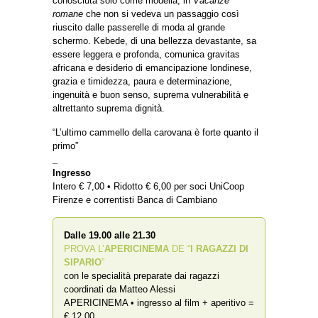
conosciuta solo come modella, in
Vacanze
romane
che non si vedeva un passaggio così
riuscito dalle passerelle di moda al grande
schermo. Kebede, di una bellezza devastante, sa
essere leggera e profonda, comunica gravitas
africana e desiderio di emancipazione londinese,
grazia e timidezza, paura e determinazione,
ingenuità e buon senso, suprema vulnerabilità e
altrettanto suprema dignità.
“L’ultimo cammello della carovana è forte quanto il
primo”
_
Ingresso
Intero € 7,00 • Ridotto € 6,00 per soci UniCoop
Firenze e correntisti Banca di Cambiano
Dalle 19.00 alle 21.30
PROVA L’
APERICINEMA
DE “
I RAGAZZI DI
SIPARIO
”
con le specialità preparate dai ragazzi
coordinati da Matteo Alessi
APERICINEMA • ingresso al film + aperitivo =
€ 12,00