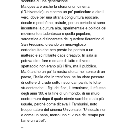
sconfitte di una generazione.
Ma questa è anche la storia di un cinema
(L’Universale) un cinema un po’ particolare a dire il
vero, dove per una strana congiuntura epocale,
rionale e perché no, astrale, per un periodo si sono
incontrate la cultura alta, sperimentale e politica del
movimento studentesco e quella popolare,
sarcastica e disincantata del quartiere fiorentino di
San Frediano, creando un meraviglioso
cortocircuito che ben presto ha portato a un
inatteso e scintillante caos creativo. In sala si
poteva dire, fare e creare di tutto e il vero
spettacolo non erano più i film, ma il pubblico.
Ma è anche un po’ la nostra storia, nel senso di un
paese, l’Italia che in trent’anni ne ha viste passare
di cotte e di crude sotto i suoi campanili: le lotte
studentesche, i figli dei fiori, il terrorismo, il riflusso
degli anni ’80, e la fine di un mondo, di un muro
contro muro dopo il quale niente sarebbe stato più
uguale, perché come diceva il Tamburini, noto
frequentatore del cinema Universale: “Un’ideale non
è come un papa, morto uno ci vuole del tempo per
farne un altro!”.
_