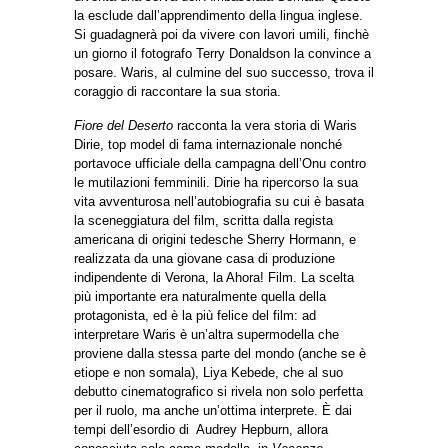
la esclude dall’apprendimento della lingua inglese.
Si guadagnerà poi da vivere con lavori umili, finchè
un giorno il fotografo Terry Donaldson la convince a
posare. Waris, al culmine del suo successo, trova il
coraggio di raccontare la sua storia.
Fiore del Deserto
racconta la vera storia di Waris
Dirie, top model di fama internazionale nonché
portavoce ufficiale della campagna dell’Onu contro
le mutilazioni femminili. Dirie ha ripercorso la sua
vita avventurosa nell’autobiografia su cui è basata
la sceneggiatura del film, scritta dalla regista
americana di origini tedesche Sherry Hormann, e
realizzata da una giovane casa di produzione
indipendente di Verona, la Ahora! Film. La scelta
più importante era naturalmente quella della
protagonista, ed è la più felice del film: ad
interpretare Waris è un’altra supermodella che
proviene dalla stessa parte del mondo (anche se è
etiope e non somala), Liya Kebede, che al suo
debutto cinematografico si rivela non solo perfetta
per il ruolo, ma anche un’ottima interprete. È dai
tempi dell’esordio di Audrey Hepburn, allora