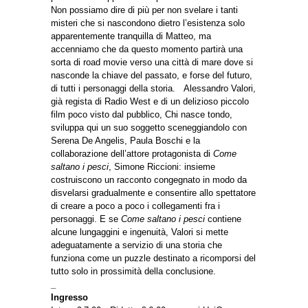
Non possiamo dire di più per non svelare i tanti
misteri che si nascondono dietro l’esistenza solo
apparentemente tranquilla di Matteo, ma
accenniamo che da questo momento partirà una
sorta di road movie verso una città di mare dove si
nasconde la chiave del passato, e forse del futuro,
di tutti i personaggi della storia. Alessandro Valori,
già regista di Radio West e di un delizioso piccolo
film poco visto dal pubblico, Chi nasce tondo,
sviluppa qui un suo soggetto sceneggiandolo con
Serena De Angelis, Paula Boschi e la
collaborazione dell’attore protagonista di
Come
saltano i pesci
, Simone Riccioni: insieme
costruiscono un racconto congegnato in modo da
disvelarsi gradualmente e consentire allo spettatore
di creare a poco a poco i collegamenti fra i
personaggi. E se
Come saltano i pesci
contiene
alcune lungaggini e ingenuità, Valori si mette
adeguatamente a servizio di una storia che
funziona come un puzzle destinato a ricomporsi del
tutto solo in prossimità della conclusione.
_
Ingresso