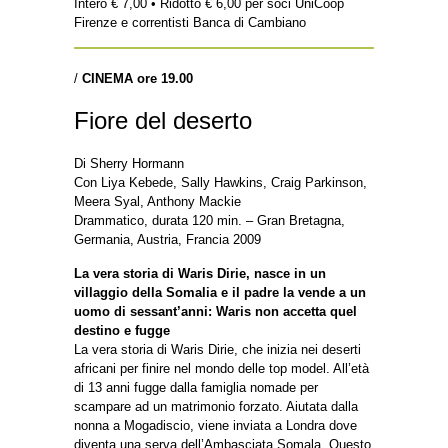
Intero € 7,00 • Ridotto € 6,00 per soci UniCoop
Firenze e correntisti Banca di Cambiano
/
CINEMA ore 19.00
Fiore del deserto
Di Sherry Hormann
Con Liya Kebede, Sally Hawkins, Craig Parkinson,
Meera Syal, Anthony Mackie
Drammatico, durata 120 min. – Gran Bretagna,
Germania, Austria, Francia 2009
La vera storia di Waris Dirie, nasce in un
villaggio della Somalia e il padre la vende a un
uomo di sessant’anni: Waris non accetta quel
destino e fugge
La vera storia di Waris Dirie, che inizia nei deserti
africani per finire nel mondo delle top model. All’età
di 13 anni fugge dalla famiglia nomade per
scampare ad un matrimonio forzato. Aiutata dalla
nonna a Mogadiscio, viene inviata a Londra dove
diventa una serva dell’Ambasciata Somala. Questo