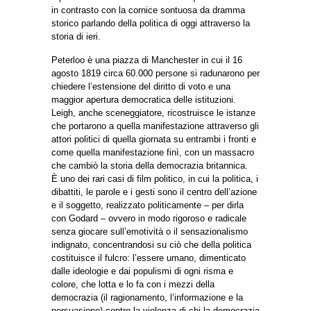
in contrasto con la cornice sontuosa da dramma
storico parlando della politica di oggi attraverso la
storia di ieri.
Peterloo è una piazza di Manchester in cui il 16
agosto 1819 circa 60.000 persone si radunarono per
chiedere l’estensione del diritto di voto e una
maggior apertura democratica delle istituzioni.
Leigh, anche sceneggiatore, ricostruisce le istanze
che portarono a quella manifestazione attraverso gli
attori politici di quella giornata su entrambi i fronti e
come quella manifestazione finì, con un massacro
che cambiò la storia della democrazia britannica.
È uno dei rari casi di film politico, in cui la politica, i
dibattiti, le parole e i gesti sono il centro dell’azione
e il soggetto, realizzato politicamente – per dirla
con Godard – ovvero in modo rigoroso e radicale
senza giocare sull’emotività o il sensazionalismo
indignato, concentrandosi su ciò che della politica
costituisce il fulcro: l’essere umano, dimenticato
dalle ideologie e dai populismi di ogni risma e
colore, che lotta e lo fa con i mezzi della
democrazia (il ragionamento, l’informazione e la
persuasione) contro la violenza di chi la democrazia