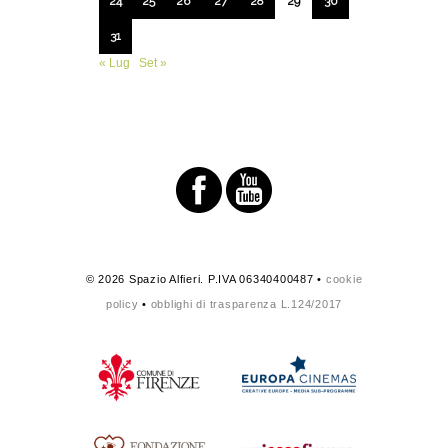
24
25
26
27
28
29
30
31
« Lug
Set »
© 2026 Spazio Alfieri. P.IVA 06340400487 •
cookie
policy
•
obblighi di trasparenza L.124/2017