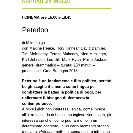
Martedì 26 Marzo
/ CINEMA ore 16.00 e 18.45
Peterloo
di Mike Leigh
con Maxine Peake, Rory Kinnear, David Bamber,
Tim McInnerny, Teresa Mahoney, Nico Mirallegro,
Karl Johnson, Leo Bill, Mark Ryan, Philip Jackson
genere: drammatico – durata: 154 minuti –
produzione: Gran Bretagna 2018
Peterloo è un fondamentale film politico, perché
Leigh sceglie il cinema come lingua per
combattere la battaglia politica di oggi, per
riaffermare il bisogno di democrazia
contemporaneo.
A Mike Leigh non interessa l’epica, come invece
all’altro baluardo del realismo inglese Ken Loach; gli
interessa ciò che l’uomo può fare o no in un
determinato contesto, in un certo momento storico
o privato.
Peterloo
mette in scena questo interesse