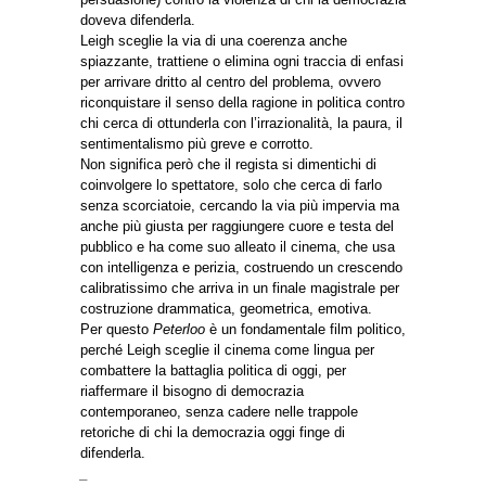
doveva difenderla.
Leigh sceglie la via di una coerenza anche
spiazzante, trattiene o elimina ogni traccia di enfasi
per arrivare dritto al centro del problema, ovvero
riconquistare il senso della ragione in politica contro
chi cerca di ottunderla con l’irrazionalità, la paura, il
sentimentalismo più greve e corrotto.
Non significa però che il regista si dimentichi di
coinvolgere lo spettatore, solo che cerca di farlo
senza scorciatoie, cercando la via più impervia ma
anche più giusta per raggiungere cuore e testa del
pubblico e ha come suo alleato il cinema, che usa
con intelligenza e perizia, costruendo un crescendo
calibratissimo che arriva in un finale magistrale per
costruzione drammatica, geometrica, emotiva.
Per questo
Peterloo
è un fondamentale film politico,
perché Leigh sceglie il cinema come lingua per
combattere la battaglia politica di oggi, per
riaffermare il bisogno di democrazia
contemporaneo, senza cadere nelle trappole
retoriche di chi la democrazia oggi finge di
difenderla.
_