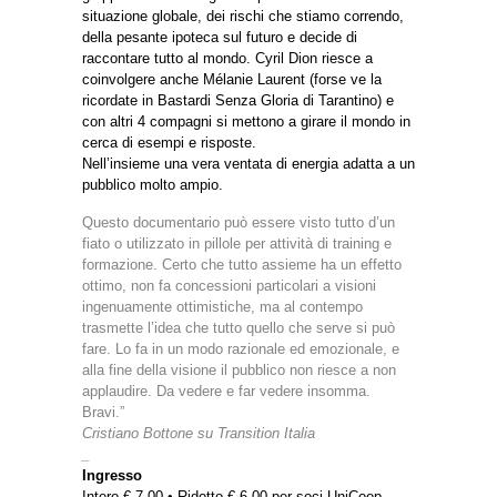
situazione globale, dei rischi che stiamo correndo,
della pesante ipoteca sul futuro e decide di
raccontare tutto al mondo. Cyril Dion riesce a
coinvolgere anche Mélanie Laurent (forse ve la
ricordate in Bastardi Senza Gloria di Tarantino) e
con altri 4 compagni si mettono a girare il mondo in
cerca di esempi e risposte.
Nell’insieme una vera ventata di energia adatta a un
pubblico molto ampio.
Questo documentario può essere visto tutto d’un
fiato o utilizzato in pillole per attività di training e
formazione. Certo che tutto assieme ha un effetto
ottimo, non fa concessioni particolari a visioni
ingenuamente ottimistiche, ma al contempo
trasmette l’idea che tutto quello che serve si può
fare. Lo fa in un modo razionale ed emozionale, e
alla fine della visione il pubblico non riesce a non
applaudire. Da vedere e far vedere insomma.
Bravi.”
Cristiano Bottone su
Transition Italia
_
Ingresso
Intero € 7,00 • Ridotto € 6,00 per soci UniCoop