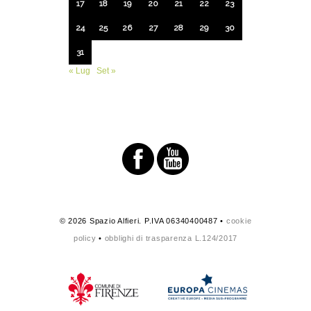
17
18
19
20
21
22
23
24
25
26
27
28
29
30
31
« Lug
Set »
© 2026 Spazio Alfieri. P.IVA 06340400487 •
cookie
policy
•
obblighi di trasparenza L.124/2017