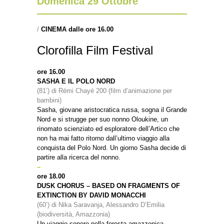
Domenica 29 Ottobre
/
CINEMA dalle ore 16.00
Clorofilla Film Festival
ore 16.00
SASHA E IL POLO NORD
(81’) di Rémi Chayé 200 (film d’animazione per
bambini)
Sasha, giovane aristocratica russa, sogna il Grande
Nord e si strugge per suo nonno Oloukine, un
rinomato scienziato ed esploratore dell’Artico che
non ha mai fatto ritorno dall’ultimo viaggio alla
conquista del Polo Nord. Un giorno Sasha decide di
partire alla ricerca del nonno.
–
ore 18.00
DUSK CHORUS – BASED ON FRAGMENTS OF
EXTINCTION BY DAVID MONACCHI
(60’) di Nika Saravanja, Alessandro D’Emilia
(biodiversità, Amazzonia)
Un viaggio sonoro nella foresta amazzonica