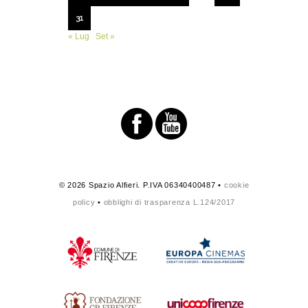
31
« Lug
Set »
© 2026 Spazio Alfieri. P.IVA 06340400487 •
cookie
policy
•
obblighi di trasparenza L.124/2017