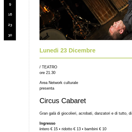
9
16
23
30
Lunedi 23 Dicembre
/ TEATRO
ore 21.30
Area Network culturale
presenta
Circus Cabaret
Gran galà di giocolieri, acrobati, danzatori e di tutto, di
Ingresso
i
ntero € 15 • ridotto € 13 • bambini € 10