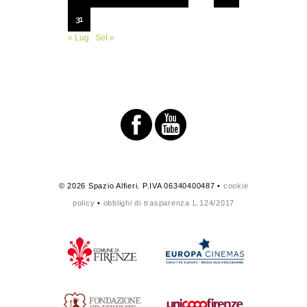
31
« Lug
Set »
© 2026 Spazio Alfieri. P.IVA 06340400487 •
cookie
policy
•
obblighi di trasparenza L.124/2017