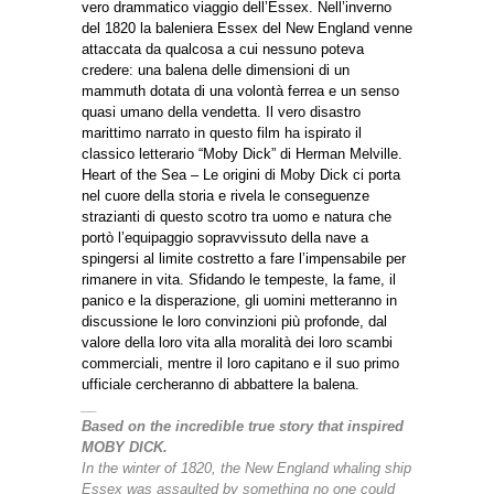
vero drammatico viaggio dell’Essex. Nell’inverno
del 1820 la baleniera Essex del New England venne
attaccata da qualcosa a cui nessuno poteva
credere: una balena delle dimensioni di un
mammuth dotata di una volontà ferrea e un senso
quasi umano della vendetta. Il vero disastro
marittimo narrato in questo film ha ispirato il
classico letterario “Moby Dick” di Herman Melville.
Heart of the Sea – Le origini di Moby Dick ci porta
nel cuore della storia e rivela le conseguenze
strazianti di questo scotro tra uomo e natura che
portò l’equipaggio sopravvissuto della nave a
spingersi al limite costretto a fare l’impensabile per
rimanere in vita. Sfidando le tempeste, la fame, il
panico e la disperazione, gli uomini metteranno in
discussione le loro convinzioni più profonde, dal
valore della loro vita alla moralità dei loro scambi
commerciali, mentre il loro capitano e il suo primo
ufficiale cercheranno di abbattere la balena.
__
Based on the incredible true story that inspired
MOBY DICK.
In the winter of 1820, the New England whaling ship
Essex was assaulted by something no one could