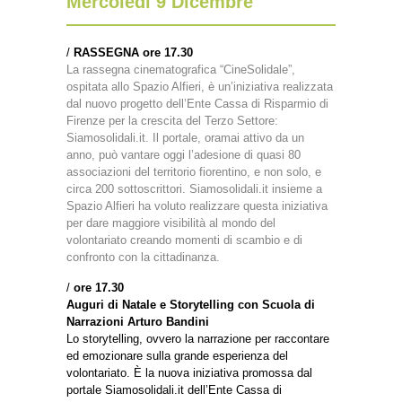
Mercoledì 9 Dicembre
/
RASSEGNA
ore 17.30
La rassegna cinematografica “CineSolidale”,
ospitata allo Spazio Alfieri, è un’iniziativa realizzata
dal nuovo progetto dell’Ente Cassa di Risparmio di
Firenze per la crescita del Terzo Settore:
Siamosolidali.it. Il portale, oramai attivo da un
anno, può vantare oggi l’adesione di quasi 80
associazioni del territorio fiorentino, e non solo, e
circa 200 sottoscrittori. Siamosolidali.it insieme a
Spazio Alfieri ha voluto realizzare questa iniziativa
per dare maggiore visibilità al mondo del
volontariato creando momenti di scambio e di
confronto con la cittadinanza.
/
ore 17.30
Auguri di Natale e Storytelling con Scuola di
Narrazioni Arturo Bandini
Lo storytelling, ovvero la narrazione per raccontare
ed emozionare sulla grande esperienza del
volontariato. È la nuova iniziativa promossa dal
portale Siamosolidali.it dell’Ente Cassa di