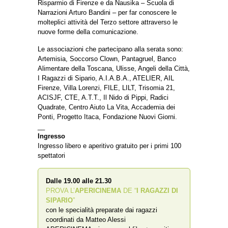
Risparmio di Firenze e da Nausika – Scuola di
Narrazioni Arturo Bandini – per far conoscere le
molteplici attività del Terzo settore attraverso le
nuove forme della comunicazione.
Le associazioni che partecipano alla serata sono:
Artemisia, Soccorso Clown, Pantagruel, Banco
Alimentare della Toscana, Ulisse, Angeli della Città,
I Ragazzi di Sipario, A.I.A.B.A., ATELIER, AIL
Firenze, Villa Lorenzi, FILE, LILT, Trisomia 21,
ACISJF, CTE, A.T.T., Il Nido di Pippi, Radici
Quadrate, Centro Aiuto La Vita, Accademia dei
Ponti, Progetto Itaca, Fondazione Nuovi Giorni.
__
Ingresso
Ingresso libero e aperitivo gratuito per i primi 100
spettatori
Dalle 19.00 alle 21.30
PROVA L’
APERICINEMA
DE “
I RAGAZZI DI
SIPARIO
”
con le specialità preparate dai ragazzi
coordinati da Matteo Alessi