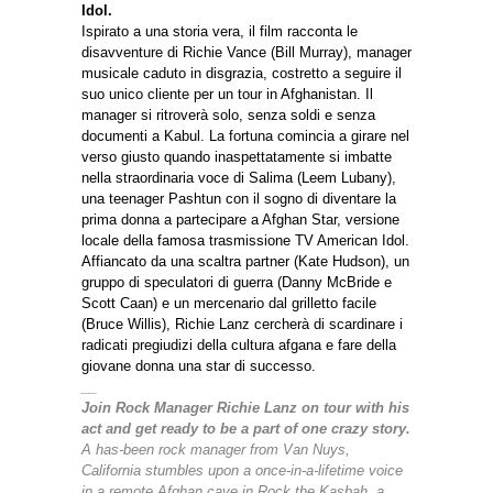
Idol.
Ispirato a una storia vera, il film racconta le
disavventure di Richie Vance (Bill Murray), manager
musicale caduto in disgrazia, costretto a seguire il
suo unico cliente per un tour in Afghanistan. Il
manager si ritroverà solo, senza soldi e senza
documenti a Kabul. La fortuna comincia a girare nel
verso giusto quando inaspettatamente si imbatte
nella straordinaria voce di Salima (Leem Lubany),
una teenager Pashtun con il sogno di diventare la
prima donna a partecipare a Afghan Star, versione
locale della famosa trasmissione TV American Idol.
Affiancato da una scaltra partner (Kate Hudson), un
gruppo di speculatori di guerra (Danny McBride e
Scott Caan) e un mercenario dal grilletto facile
(Bruce Willis), Richie Lanz cercherà di scardinare i
radicati pregiudizi della cultura afgana e fare della
giovane donna una star di successo.
__
Join Rock Manager Richie Lanz on tour with his
act and get ready to be a part of one crazy story.
A has-been rock manager from Van Nuys,
California stumbles upon a once-in-a-lifetime voice
in a remote Afghan cave in Rock the Kasbah, a