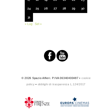
24
25
26
27
28
29
30
31
« Lug
Set »
© 2026 Spazio Alfieri. P.IVA 06340400487 •
cookie
policy
•
obblighi di trasparenza L.124/2017