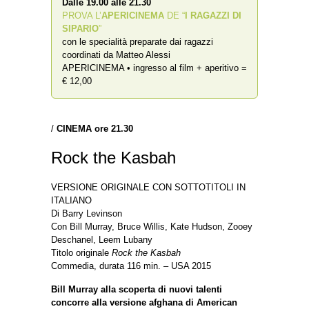
Dalle 19.00 alle 21.30
PROVA L’
APERICINEMA
DE “
I RAGAZZI DI
SIPARIO
”
con le specialità preparate dai ragazzi
coordinati da Matteo Alessi
APERICINEMA • ingresso al film + aperitivo =
€ 12,00
/
CINEMA ore 21.30
Rock the Kasbah
VERSIONE ORIGINALE CON SOTTOTITOLI IN
ITALIANO
Di Barry Levinson
Con Bill Murray, Bruce Willis, Kate Hudson, Zooey
Deschanel, Leem Lubany
Titolo originale
Rock the Kasbah
Commedia, durata 116 min. – USA 2015
Bill Murray alla scoperta di nuovi talenti
concorre alla versione afghana di American