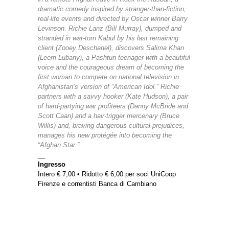
dramatic comedy inspired by stranger-than-fiction,
real-life events and directed by Oscar winner Barry
Levinson. Richie Lanz (Bill Murray), dumped and
stranded in war-torn Kabul by his last remaining
client (Zooey Deschanel), discovers Salima Khan
(Leem Lubany), a Pashtun teenager with a beautiful
voice and the courageous dream of becoming the
first woman to compete on national television in
Afghanistan’s version of “American Idol.” Richie
partners with a savvy hooker (Kate Hudson), a pair
of hard-partying war profiteers (Danny McBride and
Scott Caan) and a hair-trigger mercenary (Bruce
Willis) and, braving dangerous cultural prejudices,
manages his new protégée into becoming the
“Afghan Star.”
__
Ingresso
Intero € 7,00 • Ridotto € 6,00 per soci UniCoop
Firenze e correntisti Banca di Cambiano