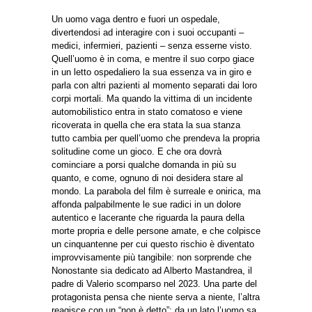
Un uomo vaga dentro e fuori un ospedale,
divertendosi ad interagire con i suoi occupanti –
medici, infermieri, pazienti – senza esserne visto.
Quell’uomo è in coma, e mentre il suo corpo giace
in un letto ospedaliero la sua essenza va in giro e
parla con altri pazienti al momento separati dai loro
corpi mortali. Ma quando la vittima di un incidente
automobilistico entra in stato comatoso e viene
ricoverata in quella che era stata la sua stanza
tutto cambia per quell’uomo che prendeva la propria
solitudine come un gioco. E che ora dovrà
cominciare a porsi qualche domanda in più su
quanto, e come, ognuno di noi desidera stare al
mondo. La parabola del film è surreale e onirica, ma
affonda palpabilmente le sue radici in un dolore
autentico e lacerante che riguarda la paura della
morte propria e delle persone amate, e che colpisce
un cinquantenne per cui questo rischio è diventato
improvvisamente più tangibile: non sorprende che
Nonostante sia dedicato ad Alberto Mastandrea, il
padre di Valerio scomparso nel 2023. Una parte del
protagonista pensa che niente serva a niente, l’altra
reagisce con un “non è detto”; da un lato l’uomo sa