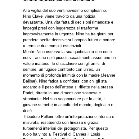
Alla vigilia del suo ventinovesimo compleanno,
Nino Clavel viene travolto da una notizia
devastante. Una vita fatta di decisioni rimandate e
impegni presi con leggerezza si trasforma
improvvisamente in urgenza: Nino ha tre giorni per
prendere scelte decisive sul proprio futuro e portare
a termine due compiti essenziali.
Mentre Nino osserva la sua quotidianità con occhi
nuovi, anche i più piccoli accadimenti assumono un
valore inatteso: le chiacchiere con gli amici di
sempre, un fugace confronto con un’ex, un
momento di profonda intimità con la madre (Jeanne
Balibar). Nino fatica a confidarsi con chi gli sta
accanto e il peso dell’attesa si riflette nella stessa
Parigi, ritratta in una dimensione sospesa e
straniante. Nel suo vagabondare per la città, il
giovane si mette in ascolto del mondo, degli altri e
di sé.
Théodore Pellerin offre un’interpretazione intensa e
misurata, restituendo con finezza e grazia i
turbamenti interiori del protagonista. Per questo
ruolo ha vinto al Festival di Cannes il Louis