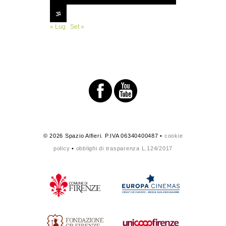
31
« Lug
Set »
© 2026 Spazio Alfieri. P.IVA 06340400487 •
cookie
policy
•
obblighi di trasparenza L.124/2017