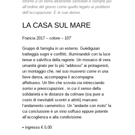
intorno a un tema altamente sensibile e sempre più
all’ordine del giorno come quello legato ai problemi
dell’occupazione. E le sue derive.
LA CASA SUL MARE
Francia 2017 – colore – 107’
Gruppo di famiglia in un esterno. Guédiguian
tratteggia sogni e conflitti, illuminandoli con la luce
tenue e salvifica della ragione. Un mosaico di vera
umanità girato per lo più “addosso” ai protagonisti,
un montaggio che, nel suo muoversi come in una
lieve danza, accompagna li accompagna
affettuoso. Un film che scivola via intrecciando
sorrisi e preoccupazioni , in cui il senso della
solidarietà e le distanze da colmare (sia pure a
costo di inevitabili scontri e attriti) marcano
l’andamento cameristico. Un “andante con moto” la
cui conclusione è un inno soffuso eppure potente
all’accoglienza e alla condivisione.
• ingresso € 5,00