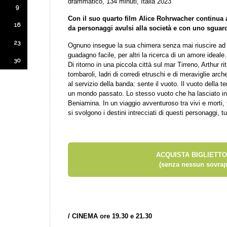
drammatico, 134 minuti, Italia 2023
9
Con il suo quarto film Alice Rohrwacher continua a 
16
da personaggi avulsi alla società e con uno sgua
23
Ognuno insegue la sua chimera senza mai riuscire ad af
guadagno facile, per altri la ricerca di un amore ideal
30
Di ritorno in una piccola città sul mar Tirreno, Arthur r
tombaroli, ladri di corredi etruschi e di meraviglie ar
al servizio della banda: sente il vuoto. Il vuoto della te
un mondo passato. Lo stesso vuoto che ha lasciato in l
Beniamina. In un viaggio avventuroso tra vivi e morti, tr
si svolgono i destini intrecciati di questi personaggi, tu
ACQUISTA BIGLIETTO
(senza nessun sovrap
/
CINEMA ore 19.30 e 21.30