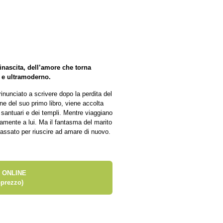
rinascita, dell’amore che torna
o e ultramoderno.
rinunciato a scrivere dopo la perdita del
ne del suo primo libro, viene accolta
i santuari e dei templi. Mentre viaggiano
entamente a lui. Ma il fantasma del marito
passato per riuscire ad amare di nuovo.
 ONLINE
prezzo)