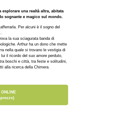
esplorare una realtà altra, abitata
rdo sognante e magico sul mondo.
ferrarla. Per alcuni è il sogno del
e…
itrova la sua sciagurata banda di
cheologiche. Arthur ha un dono che mette
rra nella quale si trovano le vestigia di
ui il ricordo del suo amore perduto,
a boschi e città, tra feste e solitudini,
tti alla ricerca della Chimera.
 ONLINE
prezzo)