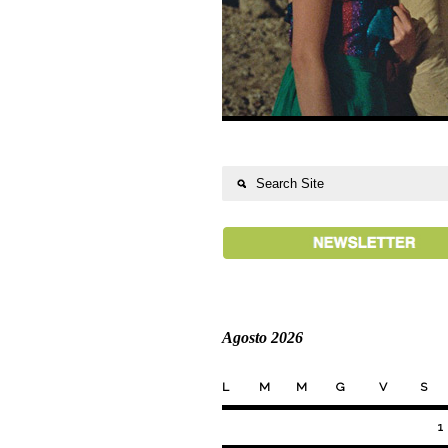
Agosto 2026
L
M
M
G
V
S
1