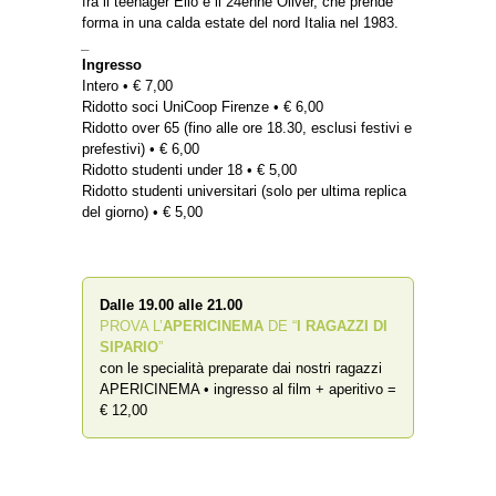
fra il teenager Elio e il 24enne Oliver, che prende
forma in una calda estate del nord Italia nel 1983.
_
Ingresso
Intero • € 7,00
Ridotto soci UniCoop Firenze • € 6,00
Ridotto over 65 (fino alle ore 18.30, esclusi festivi e
prefestivi) • € 6,00
Ridotto studenti under 18 • € 5,00
Ridotto studenti universitari (solo per ultima replica
del giorno) • € 5,00
Dalle 19.00 alle 21.00
PROVA L’
APERICINEMA
DE “
I RAGAZZI DI
SIPARIO
”
con le specialità preparate dai nostri ragazzi
APERICINEMA • ingresso al film + aperitivo =
€ 12,00