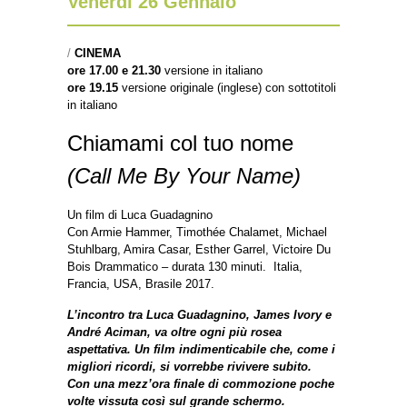
Venerdì 26 Gennaio
/
CINEMA
ore 17.00 e 21.30
versione in italiano
ore 19.15
versione originale (ing
lese) con sottotitoli
in italiano
Chiamami col tuo nome
(Call Me By Your Name)
Un film di Luca Guadagnino
Con Armie Hammer, Timothée Chalamet, Michael
Stuhlbarg, Amira Casar, Esther Garrel, Victoire Du
Bois Drammatico – durata 130 minuti. Italia,
Francia, USA, Brasile 2017.
L’incontro tra Luca Guadagnino, James Ivory e
André Aciman, va oltre ogni più rosea
aspettativa.
Un film indimenticabile che, come i
migliori ricordi, si vorrebbe rivivere subito.
Con una mezz’ora finale di commozione poche
volte vissuta così sul grande schermo.