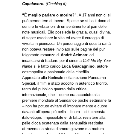
Capolavoro.
(Cineblog.it)
“È meglio parlare o morire?”
. A 17 anni non ci si
può permettere di tacere. Specie se si ha il dono di
sentire le vibrazioni di un sentimento al pari delle
note musicali. Elio possiede la grazia, quasi divina,
di saper ascoltare la vita ed avere il coraggio di
viverla in pienezza. Un personaggio di questa rarità
non poteva restare inviolato sulle pagine del pur
folgorante romanzo di
André Aciman
: ad
incaricarsi di tradurre per il cinema
Call Me By Your
Name
si è fatto carico
Luca Guadagnino
, autore
cosmopolita e pasionario della cinefilia.
Approdato alla Berlinale nella sezione Panorama
Special, il film è stato accolto in autentico trionfo,
tanto dal pubblico quanto dalla critica
internazionale, che – come era accaduto alla
premiére mondiale al Sundance poche settimane fa
– non ha potuto evitare di intonare mente e cuore
davanti all’opera più bella – finora – del cineasta
italo-etiope. Impossibile è, di fatto, resistere alla
pelle d’oca scatenata dalla sensualità restituita
attraverso la storia d’amore giovane ma matura