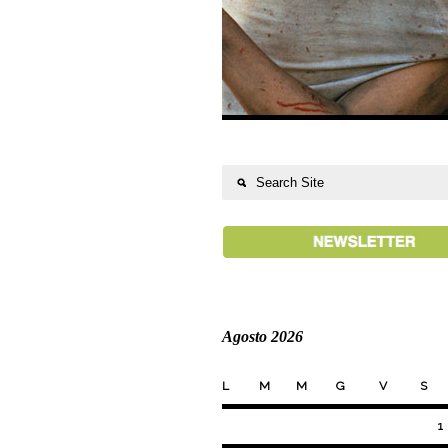
Agosto 2026
L
M
M
G
V
S
1