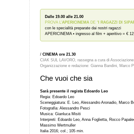
Dalle 19.00 alle 21.00
PROVA L’
APERICINEMA
DE “
I RAGAZZI DI SIPA
con le specialità preparate dai nostri ragazzi
APERICINEMA • ingresso al film + aperitivo = € 12
/
CINEMA ore 21.30
CIAK SUL LAVORO, rassegna
a cura di Associazion
Organizzazione e redazione: Gianna Bandini, Marco Pe
Che vuoi che sia
Sarà presente il regista Edoardo Leo
Regia: Edoardo Leo
Sceneggiatura: E. Leo, Alessandro Aronadio, Marco B
Fotografia: Alessandro Pesci
Musica: Gianluca Misiti
Interpreti: Edoardo Leo, Anna Foglietta, Rocco Papale
Massimo Wertmuller
Italia 2016; col.; 105 min.