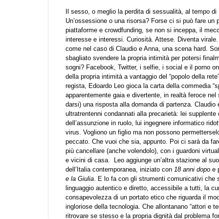
Il sesso, o meglio la perdita di sessualità, al tempo di
Un’ossessione o una risorsa? Forse ci si può fare un po’
piattaforme e crowdfunding, se non si inceppa, il mecc
interesse e interessi. Curiosità. Attese. Diventa vira
come nel caso di Claudio e Anna, una scena hard. Sor
sbagliato svendere la propria intimità per potersi final
sogni? Facebook, Twitter, i selfie, i social e il porno o
della propria intimità a vantaggio del “popolo della rete
regista, Edoardo Leo gioca la carta della commedia “s
apparentemente gaia e divertente, in realtà feroce nel s
darsi) una risposta alla domanda di partenza. Claudio
ultratrentenni condannati alla precarietà: lei supplent
dell’assunzione in ruolo, lui ingegnere informatico rido
virus. Vogliono un figlio ma non possono permetterselo
peccato. Che vuoi che sia, appunto. Poi ci sarà da far
più cancellare (anche volendolo), con i guardoni virtuali
e vicini di casa. Leo aggiunge un’altra stazione al suo
dell’Italia contemporanea, iniziato con
18 anni dopo
e 
e la Giulia
. E lo fa con gli strumenti comunicativi che s
linguaggio autentico e diretto, accessibile a tutti, la c
consapevolezza di un portato etico che riguarda il mod
ingloriose della tecnologia. Che allontanano “attori e t
ritrovare se stesso e la propria dignità dal problema fon