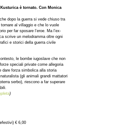
r Kusturica è tornato. Con Monica
 che dopo la guerra si vede chiuso tra
 tornare al villaggio e che lo vuole
prio per far sposare l’eroe. Ma l’ex-
ica scrive un melodramma oltre ogni
fici e storici della guerra civile
 contesto, le bombe iugoslave che non
forze speciali private come allegoria
dare forza simbolica alla storia
aturalista (gli animali grandi mattatori
troterra serbo), riescono a far superare
ili.
pleta
)
efestivi) € 6,00