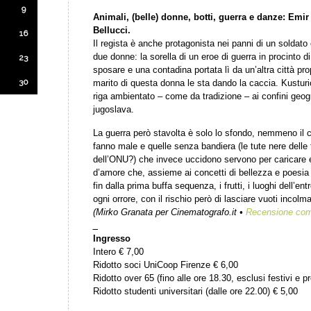
9
Animali, (belle) donne, botti, guerra e danze: Emi
Bellucci.
16
Il regista è anche protagonista nei panni di un soldato
due donne: la sorella di un eroe di guerra in procinto di
23
sposare e una contadina portata lì da un’altra città pro
30
marito di questa donna le sta dando la caccia. Kustur
riga ambientato – come da tradizione – ai confini geogra
jugoslava.
La guerra però stavolta è solo lo sfondo, nemmeno il
fanno male e quelle senza bandiera (le tute nere delle 
dell’ONU?) che invece uccidono servono per caricare e 
d’amore che, assieme ai concetti di bellezza e poesia n
fin dalla prima buffa sequenza, i frutti, i luoghi dell’en
ogni orrore, con il rischio però di lasciare vuoti incolmab
(
Mirko Granata per Cinematografo.it •
Recensione com
_
Ingresso
Intero € 7,00
Ridotto soci UniCoop Firenze € 6,00
Ridotto over 65 (fino alle ore 18.30, esclusi festivi e pr
Ridotto studenti universitari (dalle ore 22.00) € 5,00