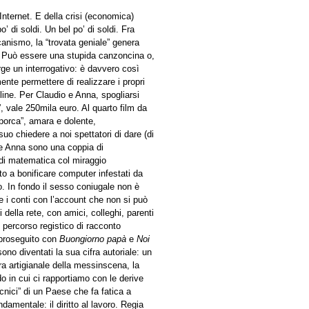
 Internet. E della crisi (economica)
 di soldi. Un bel po’ di soldi. Fra
anismo, la “trovata geniale” genera
le. Può essere una stupida canzoncina o,
ge un interrogativo: è davvero così
mente permettere di realizzare i propri
nline. Per Claudio e Anna, spogliarsi
”, vale 250mila euro. Al quarto film da
porca”, amara e dolente,
uo chiedere a noi spettatori di dare (di
 e Anna sono una coppia di
e di matematica col miraggio
tto a bonificare computer infestati da
. In fondo il sesso coniugale non è
e i conti con l’account che non si può
 della rete, con amici, colleghi, parenti
 percorso registico di racconto
proseguito con
Buongiorno papà
e
Noi
ono diventati la sua cifra autoriale: un
ura artigianale della messinscena, la
o in cui ci rapportiamo con le derive
ecnici” di un Paese che fa fatica a
damentale: il diritto al lavoro. Regia