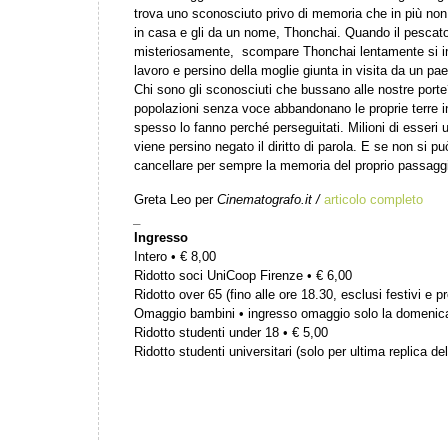
trova uno sconosciuto privo di memoria che in più non 
in casa e gli da un nome, Thonchai. Quando il pescato
misteriosamente, scompare Thonchai lentamente si imp
lavoro e persino della moglie giunta in visita da un pa
Chi sono gli sconosciuti che bussano alle nostre porte
popolazioni senza voce abbandonano le proprie terre in
spesso lo fanno perché perseguitati. Milioni di esser
viene persino negato il diritto di parola. E se non si p
cancellare per sempre la memoria del proprio passaggio
Greta Leo per
Cinematografo.it /
articolo completo
_
Ingresso
Intero • € 8,00
Ridotto soci UniCoop Firenze • € 6,00
Ridotto over 65 (fino alle ore 18.30, esclusi festivi e pr
Omaggio bambini • ingresso omaggio solo la domenic
Ridotto studenti under 18 • € 5,00
Ridotto studenti universitari (solo per ultima replica del