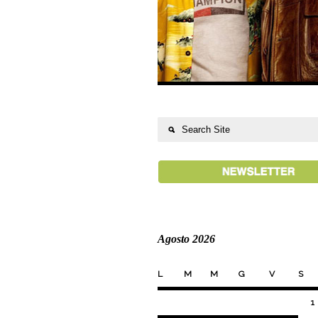
Agosto 2026
L
M
M
G
V
S
1