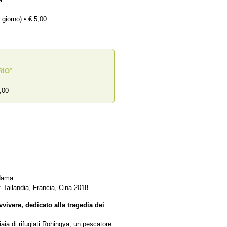
 giorno) • € 5,00
RIO
”
,00
Hama
 Tailandia, Francia, Cina 2018
ivere, dedicato alla tragedia dei
iaia di rifugiati Rohingya, un pescatore