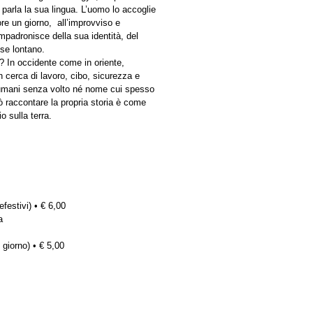
parla la sua lingua. L’uomo lo accoglie
re un giorno, all’improvviso e
adronisce della sua identità, del
ese lontano.
? In occidente come in oriente,
 cerca di lavoro, cibo, sicurezza e
i umani senza volto né nome cui spesso
uò raccontare la propria storia è come
 sulla terra.
efestivi) • € 6,00
a
 giorno) • € 5,00