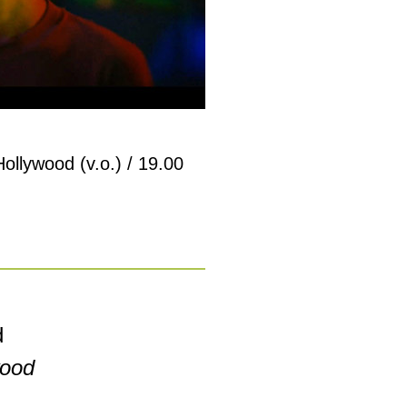
ollywood (v.o.) / 19.00
d
wood