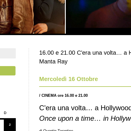
16.00 e 21.00 C’era una volta… a H
Manta Ray
Mercoledì 16 Ottobre
/
CINEMA ore 16.00 e 21.00
C’era una volta… a Hollywoo
D
Once upon a time… in Holly
2
di Quentin Tarantino