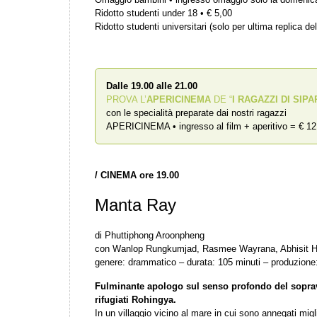
Ridotto studenti under 18 • € 5,00
Ridotto studenti universitari (solo per ultima replica del
Dalle 19.00 alle 21.00
PROVA L’
APERICINEMA
DE “
I RAGAZZI DI SIPA
con le specialità preparate dai nostri ragazzi
APERICINEMA • ingresso al film + aperitivo = € 12
/
CINEMA ore 19.00
Manta Ray
di Phuttiphong Aroonpheng
con Wanlop Rungkumjad, Rasmee Wayrana, Abhisit 
genere: drammatico – durata: 105 minuti – produzione:
Fulminante apologo sul senso profondo del sopravv
rifugiati Rohingya.
In un villaggio vicino al mare in cui sono annegati migl