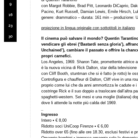
9
con Margot Robbie, Brad Pitt, Leonardo DiCaprio, Dak
Pacino, Kurt Russell, Damian Lewis, Emile Hirsch, Lu
16
genere: drammatico – durata: 161 min – produzione:
23
proiezione in lingua originale con sottotitoli in italiano
30
Il cinema può salvare il mondo? Quentin Tarantin
vendicare gli ebrei (‘Bastardi senza gloria’), affran
Unchained’), cambiare il passato e offrire la chance 
propri carnefici.
Los Angeles, 1969. Sharon Tate, promettente attrice
è la nuova vicina di Rick Dalton, star della televisione
con Cliff Booth, stuntman che si è fatto (e rotto) le o
Controfigura e chauffeur di Dalton, Cliff vive in una ro
proprio come lui che da anni ammortizza le cadute e i 
costringe Rick e il suo doppio a traslocare dall’altra p
spaghetti-western. Sei mesi e una moglie (italiana) do
dove li attende la notte più calda del 1969.
_
Ingresso
Intero • € 8,00
Ridotto soci UniCoop Firenze • € 6,00
Ridotto over 65 (fino alle ore 18.30, esclusi festivi e pr
Omaggio bambini • ingresso omaggio solo la domenic