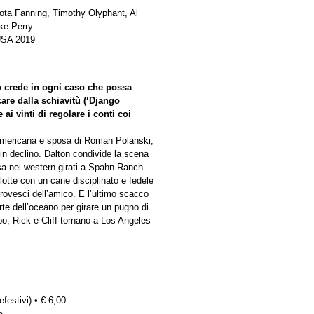
ota Fanning, Timothy Olyphant, Al
ke Perry
 USA 2019
o crede in ogni caso che possa
care dalla schiavitù (‘Django
ai vinti di regolare i conti coi
 americana e sposa di Roman Polanski,
 in declino. Dalton condivide la scena
ssa nei western girati a Spahn Ranch.
ulotte con un cane disciplinato e fedele
rovesci dell’amico. E l’ultimo scacco
arte dell’oceano per girare un pugno di
po, Rick e Cliff tornano a Los Angeles
efestivi) • € 6,00
a