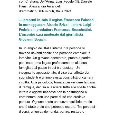
con Cristiana Dell’Anna, Luigi Fedele (II), Daniele
Parisi, Alessandra Arcangeli
drammatico, 106 minuti, Italia 2024
— presenti in sala il regista Francesco Falaschi,
lo sceneggiatore Alessio Brizzi, l’attore Luigi
Fedele e il produttore Francesco Bruschettini.
L’incontro sarà moderato dal giornalista
Giovanni Bogani.
In un angolo dell’Italia interna, tre persone si
trovano davanti scelte che potranno cambiare le
loro vite. Un giovane ricercatore, pronto a partire
per l’estero ma legato profondamente alla sua
famiglia e al paese in cui è cresciuto. Un
insegnante appassionato, diviso tra l’affetto dei
suoi studenti e un’imprevista possibilità di carriera
in città. Una psicologa, tornata per vendere la casa
di famiglia, decisa a lasciarsi tutto alle spalle finché
lettere e oggetti nascosti non la costringono a
confrontarsi con una parte di sé che credeva
perduta. Ognuno cerca un nuovo equilibrio tra ciò
che è stato e ciò che potrebbe essere. Tre percorsi
diversi, un’unica domanda: partire, restare o