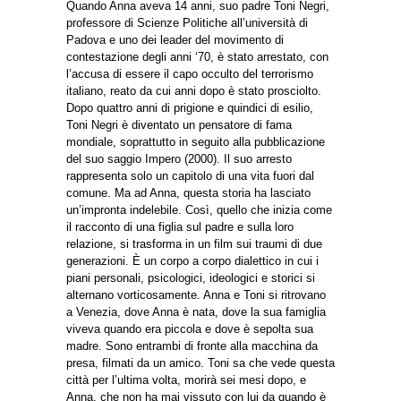
Quando Anna aveva 14 anni, suo padre Toni Negri,
professore di Scienze Politiche all’università di
Padova e uno dei leader del movimento di
contestazione degli anni ‘70, è stato arrestato, con
l’accusa di essere il capo occulto del terrorismo
italiano, reato da cui anni dopo è stato prosciolto.
Dopo quattro anni di prigione e quindici di esilio,
Toni Negri è diventato un pensatore di fama
mondiale, soprattutto in seguito alla pubblicazione
del suo saggio Impero (2000). Il suo arresto
rappresenta solo un capitolo di una vita fuori dal
comune. Ma ad Anna, questa storia ha lasciato
un’impronta indelebile. Così, quello che inizia come
il racconto di una figlia sul padre e sulla loro
relazione, si trasforma in un film sui traumi di due
generazioni. È un corpo a corpo dialettico in cui i
piani personali, psicologici, ideologici e storici si
alternano vorticosamente. Anna e Toni si ritrovano
a Venezia, dove Anna è nata, dove la sua famiglia
viveva quando era piccola e dove è sepolta sua
madre. Sono entrambi di fronte alla macchina da
presa, filmati da un amico. Toni sa che vede questa
città per l’ultima volta, morirà sei mesi dopo, e
Anna, che non ha mai vissuto con lui da quando è