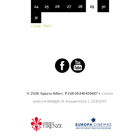
24
25
26
27
28
29
30
31
« Lug
Set »
© 2026 Spazio Alfieri. P.IVA 06340400487 •
cookie
policy
•
obblighi di trasparenza L.124/2017