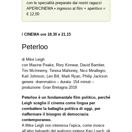
con le specialità preparate dai nostri ragazzi
APERICINEMA • ingresso al film + aperitivo =
€ 12,00
/ CINEMA
ore 18.30 e 21.15
Peterloo
di Mike Leigh
con Maxine Peake, Rory Kinnear, David Bamber,
Tim McInnerny, Teresa Mahoney, Nico Mirallegro,
Karl Johnson, Leo Bill, Mark Ryan, Philip Jackson
genere: drammatico – durata: 154 minuti –
produzione: Gran Bretagna 2018
Peterloo è un fondamentale film politico, perché
Leigh sceglie il cinema come lingua per
combattere la battaglia politica di oggi, per
riaffermare il bisogno di democrazia
contemporaneo.
A Mike Leigh non interessa l’epica, come invece
all’altro baluardo del realismo inglese Ken Loach; gli