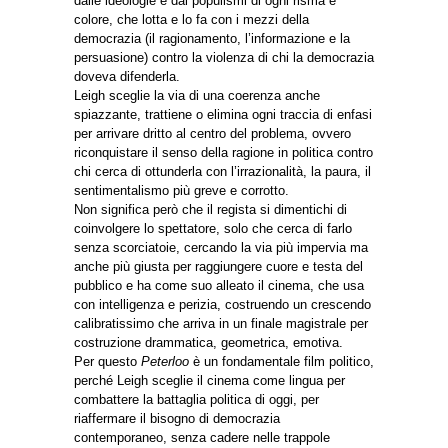
dalle ideologie e dai populismi di ogni risma e
colore, che lotta e lo fa con i mezzi della
democrazia (il ragionamento, l’informazione e la
persuasione) contro la violenza di chi la democrazia
doveva difenderla.
Leigh sceglie la via di una coerenza anche
spiazzante, trattiene o elimina ogni traccia di enfasi
per arrivare dritto al centro del problema, ovvero
riconquistare il senso della ragione in politica contro
chi cerca di ottunderla con l’irrazionalità, la paura, il
sentimentalismo più greve e corrotto.
Non significa però che il regista si dimentichi di
coinvolgere lo spettatore, solo che cerca di farlo
senza scorciatoie, cercando la via più impervia ma
anche più giusta per raggiungere cuore e testa del
pubblico e ha come suo alleato il cinema, che usa
con intelligenza e perizia, costruendo un crescendo
calibratissimo che arriva in un finale magistrale per
costruzione drammatica, geometrica, emotiva.
Per questo
Peterloo
è un fondamentale film politico,
perché Leigh sceglie il cinema come lingua per
combattere la battaglia politica di oggi, per
riaffermare il bisogno di democrazia
contemporaneo, senza cadere nelle trappole