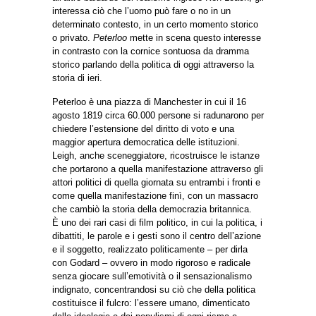
interessa ciò che l’uomo può fare o no in un
determinato contesto, in un certo momento storico
o privato.
Peterloo
mette in scena questo interesse
in contrasto con la cornice sontuosa da dramma
storico parlando della politica di oggi attraverso la
storia di ieri.
Peterloo è una piazza di Manchester in cui il 16
agosto 1819 circa 60.000 persone si radunarono per
chiedere l’estensione del diritto di voto e una
maggior apertura democratica delle istituzioni.
Leigh, anche sceneggiatore, ricostruisce le istanze
che portarono a quella manifestazione attraverso gli
attori politici di quella giornata su entrambi i fronti e
come quella manifestazione finì, con un massacro
che cambiò la storia della democrazia britannica.
È uno dei rari casi di film politico, in cui la politica, i
dibattiti, le parole e i gesti sono il centro dell’azione
e il soggetto, realizzato politicamente – per dirla
con Godard – ovvero in modo rigoroso e radicale
senza giocare sull’emotività o il sensazionalismo
indignato, concentrandosi su ciò che della politica
costituisce il fulcro: l’essere umano, dimenticato