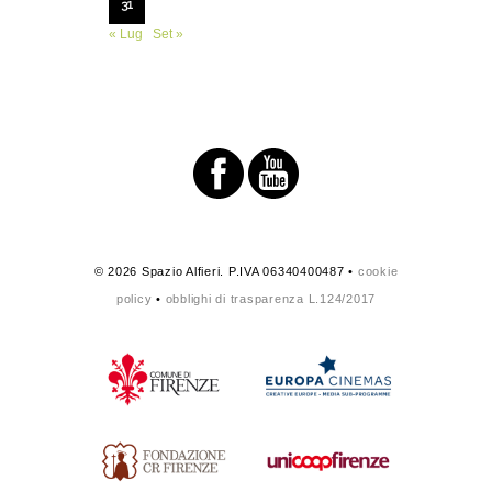
31
« Lug
Set »
© 2026 Spazio Alfieri. P.IVA 06340400487 •
cookie
policy
•
obblighi di trasparenza L.124/2017