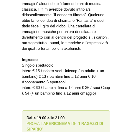
immagini’ alcuni dei più famosi brani di musica
classica. Il film avrebbe dovuto intitolarsi
didascalicamente “Il concerto filmato”. Qualcuno
ebbe la felice idea di chiamarlo “Fantasia” e quel
titolo fece il giro del globo. Una carrellata di
immagini e musiche per un’ora di esilarante
divertimento con al centro del progetto sì, i cartoni,
ma soprattutto i suoni, le timbriche e l’espressività
dei quattro funambolici saxofonisti.
_
Ingresso
Singolo spettacolo
intero € 15 / ridotto soci Unicoop (un adulto + un
bambino) € 13 / bambini fino a 12 anni € 10
Abbonamento 6 spettacoli
intero € 60 / bambini fino a 12 anni € 36 / soci Coop
€ 54 (+ un bambino fino a 12 anni omaggio)
Dalle 19.00 alle 21.00
PROVA L’
APERICINEMA
DE “
I RAGAZZI DI
SIPARIO
”